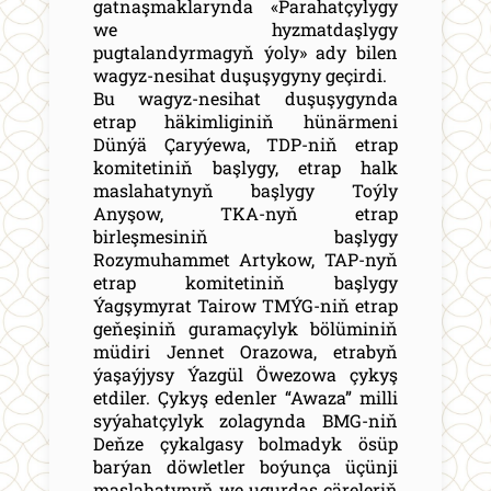
gatnaşmaklarynda «Parahatçylygy
we hyzmatdaşlygy
pugtalandyrmagyň ýoly» ady bilen
wagyz-nesihat duşuşygyny geçirdi.
Bu wagyz-nesihat duşuşygynda
etrap häkimliginiň hünärmeni
Dünýä Çaryýewa, TDP-niň etrap
komitetiniň başlygy, etrap halk
maslahatynyň başlygy Toýly
Anyşow, TKA-nyň etrap
birleşmesiniň başlygy
Rozymuhammet Artykow, TAP-nyň
etrap komitetiniň başlygy
Ýagşymyrat Tairow TMÝG-niň etrap
geňeşiniň guramaçylyk bölüminiň
müdiri Jennet Orazowa, etrabyň
ýaşaýjysy Ýazgül Öwezowa çykyş
etdiler. Çykyş edenler “Awaza” milli
syýahatçylyk zolagynda BMG-niň
Deňze çykalgasy bolmadyk ösüp
barýan döwletler boýunça üçünji
maslahatynyň we ugurdaş çäreleriň