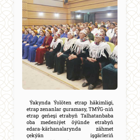
Ýakynda Ýolöten etrap häkimligi,
etrap zenanlar guramasy, TMÝG-niň
etrap geňeşi etrabyň Talhatanbaba
oba medeniýet öýünde etrabyň
edara-kärhanalarynda zähmet
çekýän işgärleriň