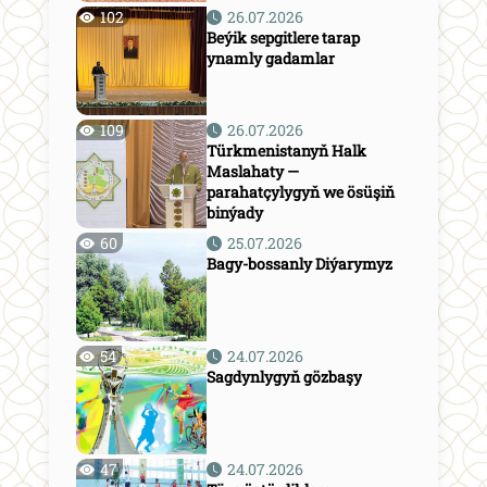
102
26.07.2026
Beýik sepgitlere tarap
ynamly gadamlar
109
26.07.2026
Türkmenistanyň Halk
Maslahaty —
parahatçylygyň we ösüşiň
binýady
60
25.07.2026
Bagy-bossanly Diýarymyz
54
24.07.2026
Sagdynlygyň gözbaşy
47
24.07.2026