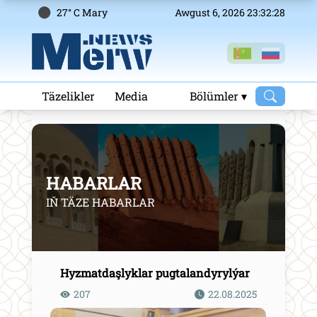
27° C Mary
Awgust 6, 2026 23:32:29
Täzelikler
Media
Bölümler ▾
HABARLAR
IŇ TÄZE HABARLAR
Hyzmatdaşlyklar pugtalandyrylýar
207
22.08.2025