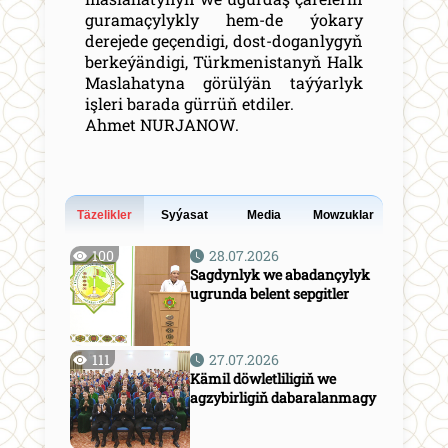
guramaçylykly hem-de ýokary
derejede geçendigi, dost-doganlygyň
berkeýändigi, Türkmenistanyň Halk
Maslahatyna görülýän taýýarlyk
işleri barada gürrüň etdiler.
Ahmet NURJANOW.
Täzelikler
Syýasat
Media
Mowzuklar
100
28.07.2026
Sagdynlyk we abadançylyk
ugrunda belent sepgitler
111
27.07.2026
Kämil döwletliligiň we
agzybirligiň dabaralanmagy