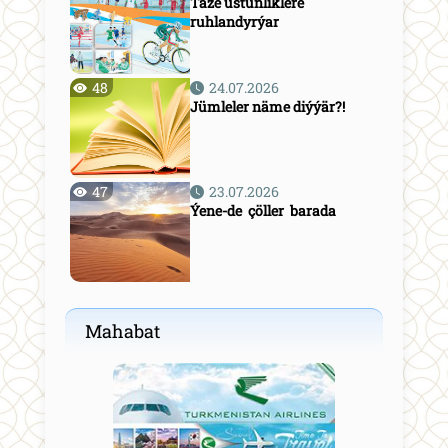
Täze üstünliklere
ruhlandyrýar
48
24.07.2026
Jümleler näme diýýär?!
47
23.07.2026
Ýene-de çöller barada
Mahabat