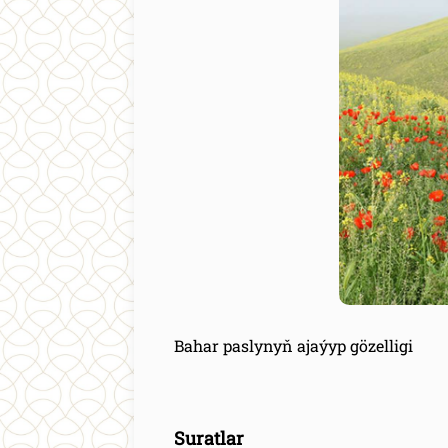
Bahar paslynyň ajaýyp gözelligi
Suratlar