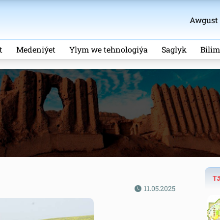
Awgust 7
t
Medeniýet
Ylym we tehnologiýa
Saglyk
Bili
Tä
11.05.2025