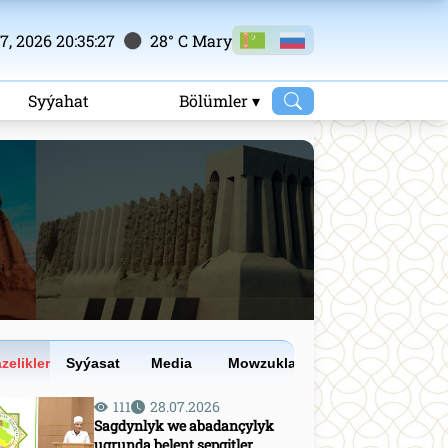
, 2026 20:35:28
28° C Mary
m
Syýahat
Bölümler ▾
zelikler
Syýasat
Media
Mowzuklar
111
28.07.2026
Sagdynlyk we abadançylyk
ugrunda belent sepgitler