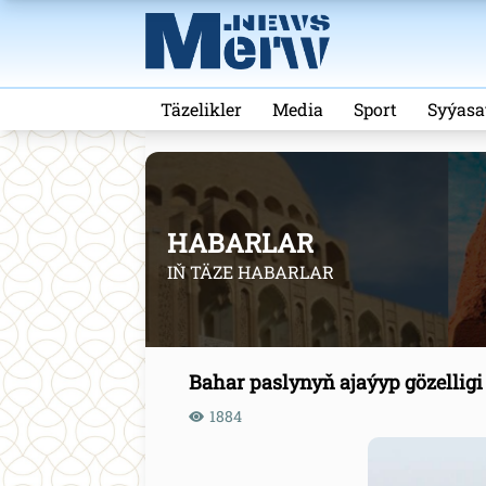
Täzelikler
Media
Sport
Syýasa
HABARLAR
IŇ TÄZE HABARLAR
Bahar paslynyň ajaýyp gözelligi
1884