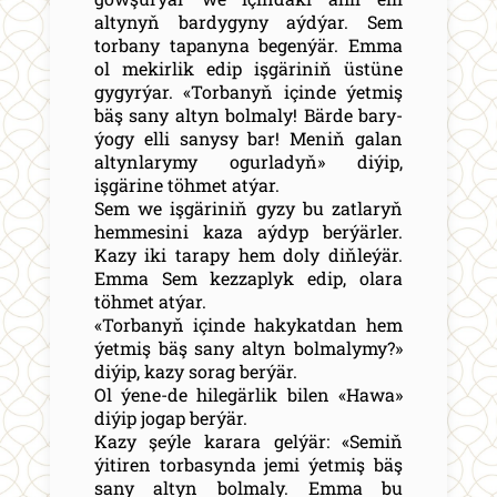
altynyň bardygyny aýdýar. Sem
torbany tapanyna begenýär. Emma
ol mekirlik edip işgäriniň üstüne
gygyrýar. «Torbanyň içinde ýetmiş
bäş sany altyn bolmaly! Bärde bary-
ýogy elli sanysy bar! Meniň galan
altynlarymy ogurladyň» diýip,
işgärine töhmet atýar.
Sem we işgäriniň gyzy bu zatlaryň
hemmesini kaza aýdyp berýärler.
Kazy iki tarapy hem doly diňleýär.
Emma Sem kezzaplyk edip, olara
töhmet atýar.
«Torbanyň içinde hakykatdan hem
ýetmiş bäş sany altyn bolmalymy?»
diýip, kazy sorag berýär.
Ol ýene-de hilegärlik bilen «Hawa»
diýip jogap berýär.
Kazy şeýle karara gelýär: «Semiň
ýitiren torbasynda jemi ýetmiş bäş
sany altyn bolmaly. Emma bu