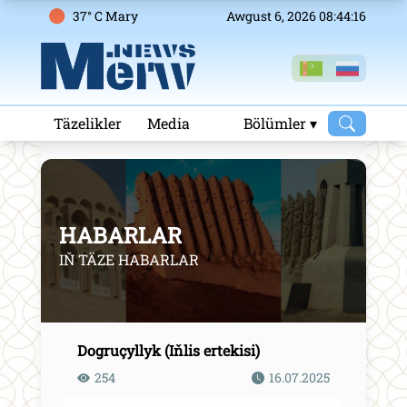
37° C Mary
Awgust 6, 2026 08:44:16
Täzelikler
Media
Bölümler ▾
HABARLAR
IŇ TÄZE HABARLAR
Dogruçyllyk (Iňlis ertekisi)
254
16.07.2025