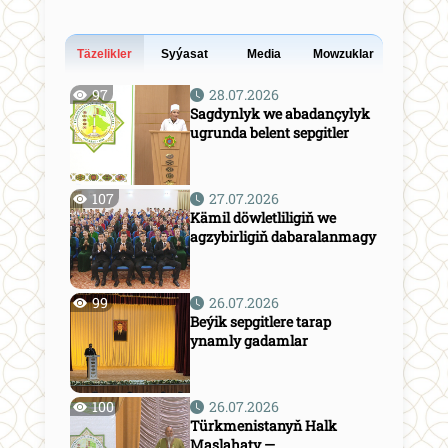
Täzelikler
Syýasat
Media
Mowzuklar
97
28.07.2026
Sagdynlyk we abadançylyk
ugrunda belent sepgitler
107
27.07.2026
Kämil döwletliligiň we
agzybirligiň dabaralanmagy
99
26.07.2026
Beýik sepgitlere tarap
ynamly gadamlar
100
26.07.2026
Türkmenistanyň Halk
Maslahaty —