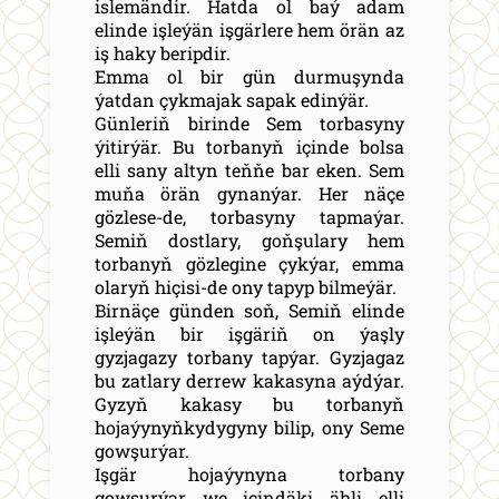
islemändir. Hatda ol baý adam
elinde işleýän işgärlere hem örän az
iş haky beripdir.
Emma ol bir gün durmuşynda
ýatdan çykmajak sapak edinýär.
Günleriň birinde Sem torbasyny
ýitirýär. Bu torbanyň içinde bolsa
elli sany altyn teňňe bar eken. Sem
muňa örän gynanýar. Her näçe
gözlese-de, torbasyny tapmaýar.
Semiň dostlary, goňşulary hem
torbanyň gözlegine çykýar, emma
olaryň hiçisi-de ony tapyp bilmeýär.
Birnäçe günden soň, Semiň elinde
işleýän bir işgäriň on ýaşly
gyzjagazy torbany tapýar. Gyzjagaz
bu zatlary derrew kakasyna aýdýar.
Gyzyň kakasy bu torbanyň
hojaýynyňkydygyny bilip, ony Seme
gowşurýar.
Işgär hojaýynyna torbany
gowşurýar we içindäki ähli elli