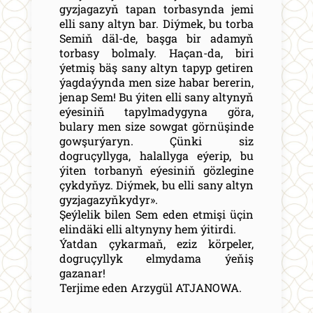
gyzjagazyň tapan torbasynda jemi
elli sany altyn bar. Diýmek, bu torba
Semiň däl-de, başga bir adamyň
torbasy bolmaly. Haçan-da, biri
ýetmiş bäş sany altyn tapyp getiren
ýagdaýynda men size habar bererin,
jenap Sem! Bu ýiten elli sany altynyň
eýesiniň tapylmadygyna göra,
bulary men size sowgat görnüşinde
gowşurýaryn. Çünki siz
dogruçyllyga, halallyga eýerip, bu
ýiten torbanyň eýesiniň gözlegine
çykdyňyz. Diýmek, bu elli sany altyn
gyzjagazyňkydyr».
Şeýlelik bilen Sem eden etmişi üçin
elindäki elli altynyny hem ýitirdi.
Ýatdan çykarmaň, eziz körpeler,
dogruçyllyk elmydama ýeňiş
gazanar!
Terjime eden Arzygül ATJANOWA.