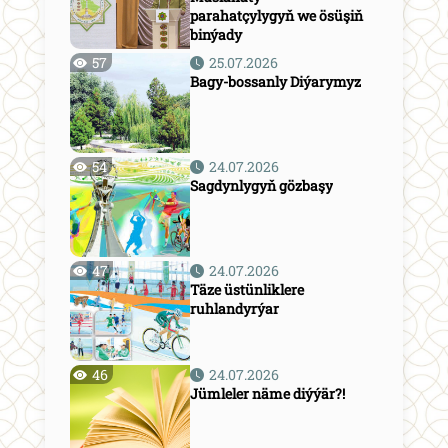
parahatçylygyň we ösüşiň
binýady
57
25.07.2026
Bagy-bossanly Diýarymyz
54
24.07.2026
Sagdynlygyň gözbaşy
47
24.07.2026
Täze üstünliklere
ruhlandyrýar
46
24.07.2026
Jümleler näme diýýär?!