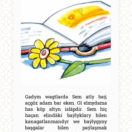
Gadym wagtlarda Sem atly baý,
açgöz adam bar eken. Ol elmydama
has köp altyn isläpdir. Sem hiç
haçan elindäki baýlyklary bilen
kanagatlanmandyr we baýlygyny
başgalar bilen paýlaşmak