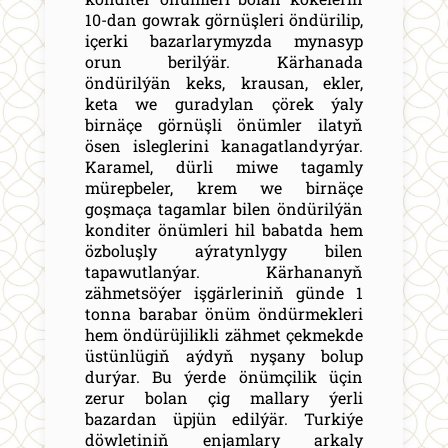
10-dan gowrak görnüşleri öndürilip,
içerki bazarlarymyzda mynasyp
orun berilýär. Kärhanada
öndürilýän keks, krausan, ekler,
keta we guradylan çörek ýaly
birnäçe görnüşli önümler ilatyň
ösen isleglerini kanagatlandyrýar.
Karamel, dürli miwe tagamly
mürepbeler, krem we birnäçe
goşmaça tagamlar bilen öndürilýän
konditer önümleri hil babatda hem
özboluşly aýratynlygy bilen
tapawutlanýar. Kärhananyň
zähmetsöýer işgärleriniň günde 1
tonna barabar önüm öndürmekleri
hem öndürüjilikli zähmet çekmekde
üstünlügiň aýdyň nyşany bolup
durýar. Bu ýerde önümçilik üçin
zerur bolan çig mallary ýerli
bazardan üpjün edilýär. Turkiýe
döwletiniň enjamlary arkaly