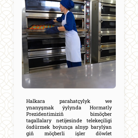
Halkara parahatçylyk we
ynanyşmak ýylynda Hormatly
Prezidentimiziň bimöçber
tagallalary netijesinde telekeçiligi
ösdürmek boýunça alnyp barylýan
giň möçberli işler döwlet