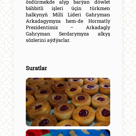
ösdürmekde alyp barýan döwlet
bähbitli işleri üçin türkmen
halkynyň Milli Lideri Gahryman
Arkadagymyza hem-de Hormatly
Prezidentimiz – Arkadagly
Gahryman Serdarymyza alkyş
sözlerini aýdýarlar.
Suratlar