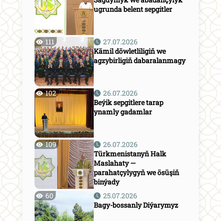
ugrunda belent sepgitler
111
27.07.2026
Kämil döwletliligiň we
agzybirligiň dabaralanmagy
102
26.07.2026
Beýik sepgitlere tarap
ynamly gadamlar
109
26.07.2026
Türkmenistanyň Halk
Maslahaty —
parahatçylygyň we ösüşiň
binýady
60
25.07.2026
Bagy-bossanly Diýarymyz