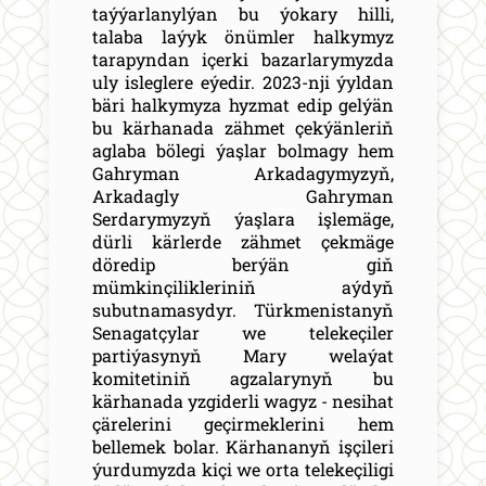
taýýarlanylýan bu ýokary hilli,
talaba laýyk önümler halkymyz
tarapyndan içerki bazarlarymyzda
uly isleglere eýedir. 2023-nji ýyldan
bäri halkymyza hyzmat edip gelýän
bu kärhanada zähmet çekýänleriň
aglaba bölegi ýaşlar bolmagy hem
Gahryman Arkadagymyzyň,
Arkadagly Gahryman
Serdarymyzyň ýaşlara işlemäge,
dürli kärlerde zähmet çekmäge
döredip berýän giň
mümkinçilikleriniň aýdyň
subutnamasydyr. Türkmenistanyň
Senagatçylar we telekeçiler
partiýasynyň Mary welaýat
komitetiniň agzalarynyň bu
kärhanada yzgiderli wagyz - nesihat
çärelerini geçirmeklerini hem
bellemek bolar. Kärhananyň işçileri
ýurdumyzda kiçi we orta telekeçiligi