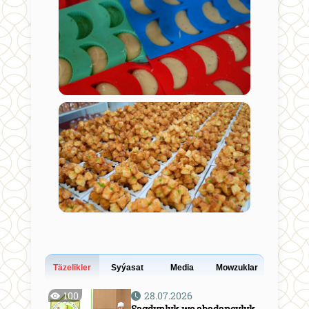
Täzelikler
Syýasat
Media
Mowzuklar
100
28.07.2026
Sagdynlyk we abadançylyk