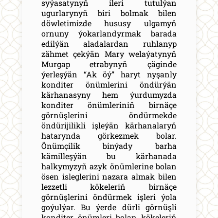
syýasatynyň ileri tutulýan
ugurlarynyň biri bolmak bilen
döwletimizde hususy ulgamyň
ornuny ýokarlandyrmak barada
edilýän aladalardan ruhlanyp
zähmet çekýän Mary welaýatynyň
Murgap etrabynyň çäginde
ýerleşýän “Ak öý” haryt nyşanly
konditer önümlerini öndürýän
kärhanasyny hem ýurdumyzda
konditer önümleriniň birnäçe
görnüşlerini öndürmekde
öndürijilikli işleýän kärhanalaryň
hatarynda görkezmek bolar.
Önümçilik binýady barha
kämilleşýän bu kärhanada
halkymyzyň azyk önümlerine bolan
ösen isleglerini nazara almak bilen
lezzetli kökeleriň birnäçe
görnüşlerini öndürmek işleri ýola
goýulýar. Bu ýerde dürli görnüşli
konditer önümleri bolan kökeleriň