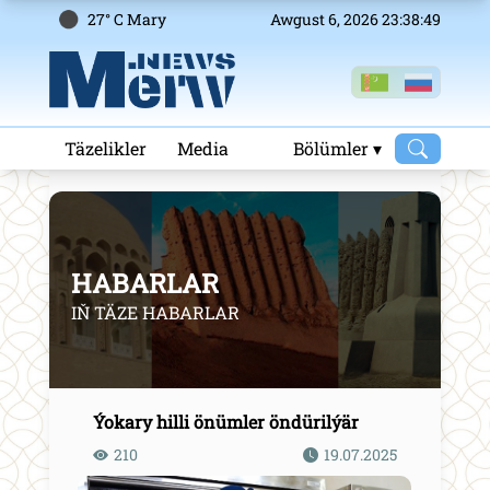
27° C Mary
Awgust 6, 2026 23:38:49
Täzelikler
Media
Bölümler ▾
HABARLAR
IŇ TÄZE HABARLAR
Ýokary hilli önümler öndürilýär
210
19.07.2025