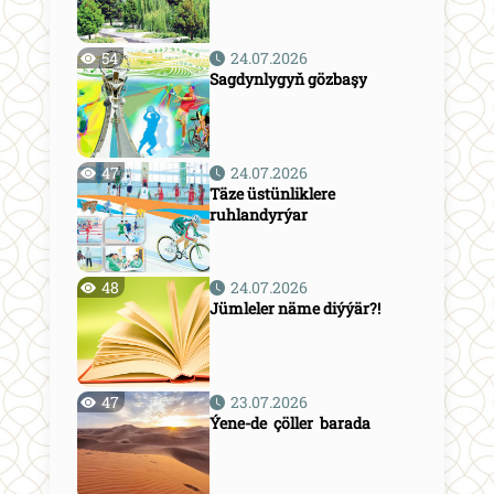
54
24.07.2026
Sagdynlygyň gözbaşy
47
24.07.2026
Täze üstünliklere
ruhlandyrýar
48
24.07.2026
Jümleler näme diýýär?!
47
23.07.2026
Ýene-de çöller barada