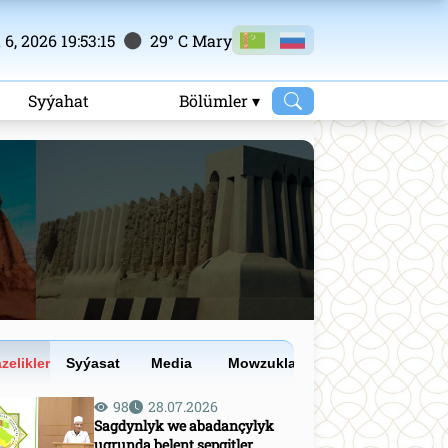
6, 2026 19:53:16
29° C Mary
m
Syýahat
Bölümler ▾
zelikler
Syýasat
Media
Mowzuklar
98
28.07.2026
Sagdynlyk we abadançylyk
ugrunda belent sepgitler