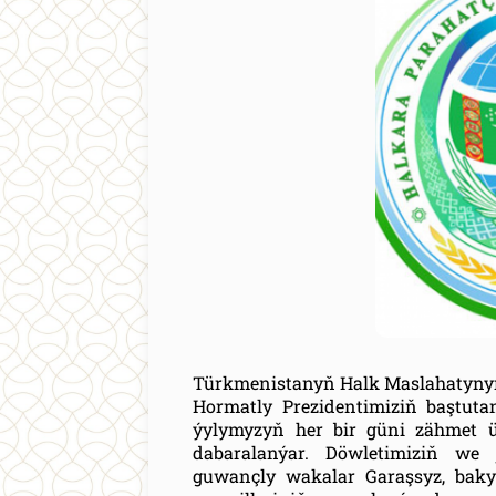
Türkmenistanyň Halk Maslahatynyň
Hormatly Prezidentimiziň baştuta
ýylymyzyň her bir güni zähmet üs
dabaralanýar. Döwletimiziň we
guwançly wakalar Garaşsyz, baky