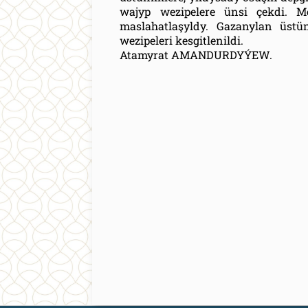
wajyp wezipelere ünsi çekdi. Mej
maslahatlaşyldy. Gazanylan üstünl
wezipeleri kesgitlenildi.
Atamyrat AMANDURDYÝEW.