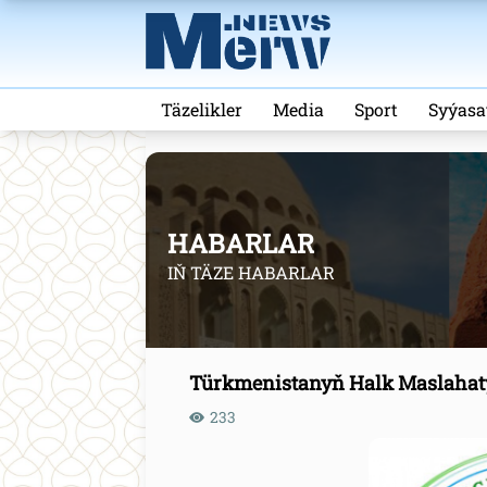
Täzelikler
Media
Sport
Syýasa
HABARLAR
IŇ TÄZE HABARLAR
Türkmenistanyň Halk Maslahat
233