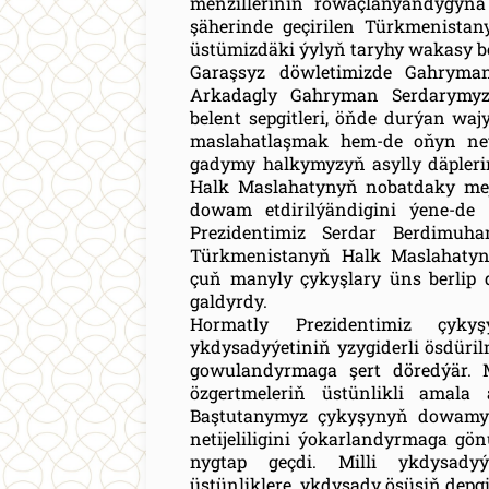
menzilleriniň rowaçlanýandygyna
şäherinde geçirilen Türkmenista
üstümizdäki ýylyň taryhy wakasy 
Garaşsyz döwletimizde Gahryma
Arkadagly Gahryman Serdarymyz
belent sepgitleri, öňde durýan wajy
maslahatlaşmak hem-de oňyn neti
gadymy halkymyzyň asylly däplerin
Halk Maslahatynyň nobatdaky mejl
dowam etdirilýändigini ýene-de
Prezidentimiz Serdar Berdimuh
Türkmenistanyň Halk Maslahaty
çuň manyly çykyşlary üns berlip d
galdyrdy.
Hormatly Prezidentimiz çyky
ykdysadyýetiniň yzygiderli ösdüri
gowulandyrmaga şert döredýär.
özgertmeleriň üstünlikli amal
Baştutanymyz çykyşynyň dowamy
netijeliligini ýokarlandyrmaga gö
nygtap geçdi. Milli ykdysadyý
üstünliklere, ykdysady ösüşiň dep