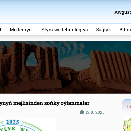
Awgust 
t
Medeniýet
Ylym we tehnologiýa
Saglyk
Bili
ynyň mejlisinden soňky oýlanmalar
Tä
13.10.2025