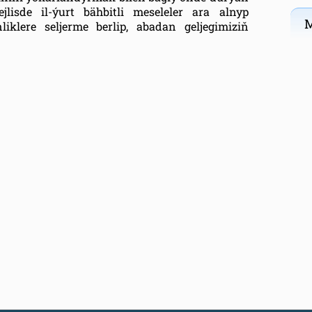
lisde il-ýurt bähbitli meseleler ara alnyp
M
iklere seljerme berlip, abadan geljegimiziň