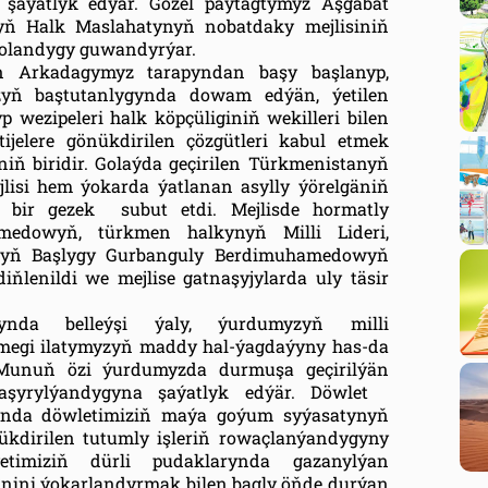
 şaýatlyk edýär. Gözel paýtagtymyz Aşgabat
nyň Halk Maslahatynyň nobatdaky mejlisiniň
bolandygy guwandyrýar.
n Arkadagymyz tarapyndan başy başlanyp,
yň baştutanlygynda dowam edýän, ýetilen
p wezipeleri halk köpçüliginiň wekilleri bilen
jelere gönükdirilen çözgütleri kabul etmek
iň biridir. Golaýda geçirilen Türkmenistanyň
isi hem ýokarda ýatlanan asylly ýörelgäniň
 bir gezek subut etdi. Mejlisde hormatly
amedowyň, türkmen halkynyň Milli Lideri,
nyň Başlygy Gurbanguly Berdimuhamedowyň
iňlenildi we mejlise gatnaşyjylarda uly täsir
şynda belleýşi ýaly, ýurdumyzyň milli
lmegi ilatymyzyň maddy hal-ýagdaýyny has-da
 Munuň özi ýurdumyzda durmuşa geçirilýän
a aşyrylýandygyna şaýatlyk edýär. Döwlet
nda döwletimiziň maýa goýum syýasatynyň
nükdirilen tutumly işleriň rowaçlanýandygyny
etimiziň dürli pudaklarynda gazanylýan
ginini ýokarlandyrmak bilen bagly öňde durýan