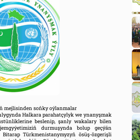
 mejlisinden soňky oýlanmalar
nlygynda Halkara parahatçylyk we ynanyşmak
tünliklerine beslenip, şanly wakalary bilen
 jemgyýetimiziň durmuşynda bolup geçýän
 Bitarap Türkmenistanymyzyň ösüş-özgerişli