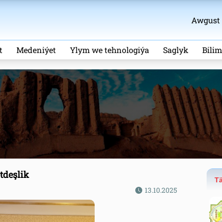
Awgust 9
t
Medeniýet
Ylym we tehnologiýa
Saglyk
Bili
tdeşlik
Tä
13.10.2025