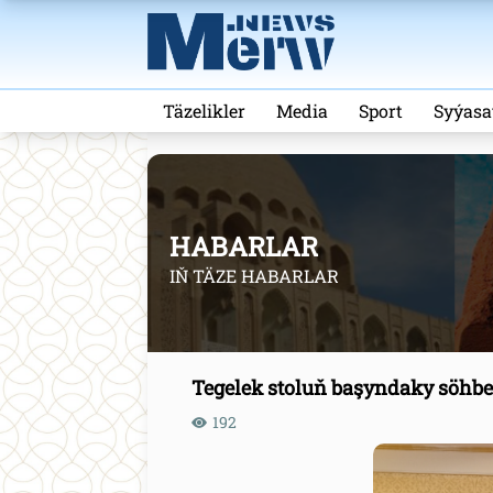
Täzelikler
Media
Sport
Syýasa
HABARLAR
IŇ TÄZE HABARLAR
Tegelek stoluň başyndaky söhbe
192