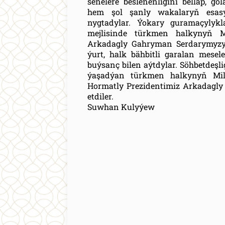
senelere beslenenligini belläp, g
hem şol şanly wakalaryň esasy
nygtadylar. Ýokary guramaçylykl
mejlisinde türkmen halkynyň 
Arkadagly Gahryman Serdarymyzyň
ýurt, halk bähbitli garalan mesel
buýsanç bilen aýtdylar. Söhbetdeş
ýaşadýan türkmen halkynyň Mil
Hormatly Prezidentimiz Arkadagly
etdiler.
Suwhan Kulyýew