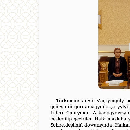
Türkmenistanyň Magtymguly ad
geňeşiniň gurnamagynda şu ýylyň 
Lideri Gahryman Arkadagymyzyň 
beslenilip geçirilen Halk maslahat
Söhbetdeşligiň dowamynda ,,Halka