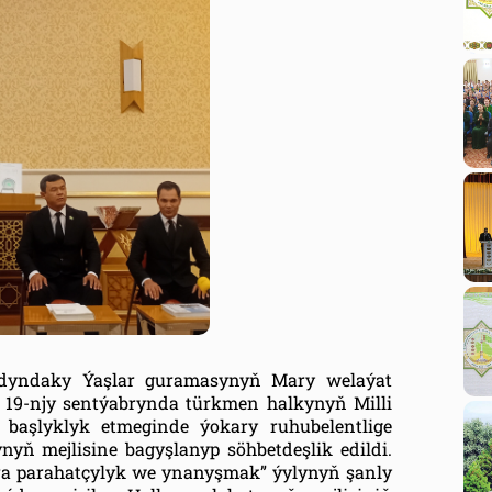
yndaky Ýaşlar guramasynyň Mary welaýat
19-njy sentýabrynda türkmen halkynyň Milli
başlyklyk etmeginde ýokary ruhubelentlige
ynyň mejlisine bagyşlanyp söhbetdeşlik edildi.
ra parahatçylyk we ynanyşmak” ýylynyň şanly