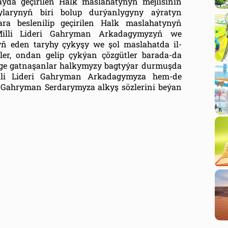
olaýda geçirilen Halk maslahatynyň mejlisiniň
larynyň biri bolup durýanlygyny aýratyn
ara beslenilip geçirilen Halk maslahatynyň
Milli Lideri Gahryman Arkadagymyzyň we
 eden taryhy çykyşy we şol maslahatda il-
eler, ondan gelip çykýan çözgütler barada-da
lige gatnaşanlar halkymyzy bagtyýar durmuşda
li Lideri Gahryman Arkadagymyza hem-de
 Gahryman Serdarymyza alkyş sözlerini beýan