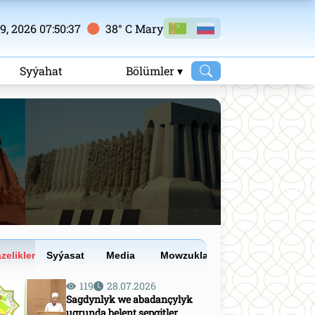
, 2026 07:50:38
38° C Mary
m
Syýahat
Bölümler ▾
zelikler
Syýasat
Media
Mowzuklar
119
28.07.2026
Sagdynlyk we abadançylyk
ugrunda belent sepgitler