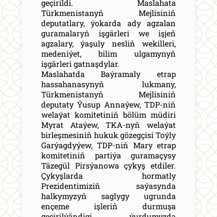
geçirildi. Maslahata
Türkmenistanyň Mejlisiniň
deputatlary, ýokarda ady agzalan
guramalaryň işgärleri we işjeň
agzalary, ýaşuly nesliň wekilleri,
medeniýet, bilim ulgamynyň
işgärleri gatnaşdylar.
Maslahatda Baýramaly etrap
hassahanasynyň lukmany,
Türkmenistanyň Mejlisiniň
deputaty Ýusup Annaýew, TDP-niň
welaýat komitetiniň bölüm müdiri
Myrat Ataýew, TKA-nyň welaýat
birleşmesiniň hukuk gözegçisi Toýly
Garýagdyýew, TDP-niň Mary etrap
komitetiniň partiýa guramaçysy
Täzegül Pirsýanowa çykyş etdiler.
Çykyşlarda hormatly
Prezidentimiziň saýasynda
halkymyzyň saglygy ugrunda
ençeme işleriň durmuşa
geçirilýändigi, ýurdumyzda