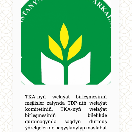
TKA-nyň welaýat birleşmesiniň
mejlisler zalynda TDP-niň welaýat
komitetiniň, TKA-nyň welaýat
birleşmesiniň bilelikde
guramagynda sagdyn durmuş
ýörelgelerine bagyşlanylyp maslahat