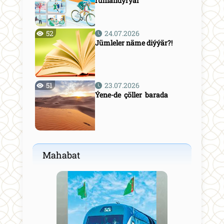
ruhlandyrýar
52
24.07.2026
Jümleler näme diýýär?!
51
23.07.2026
Ýene-de çöller barada
Mahabat