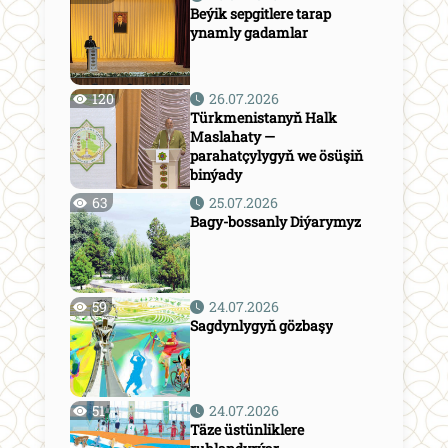
Beýik sepgitlere tarap
ynamly gadamlar
120
26.07.2026
Türkmenistanyň Halk
Maslahaty —
parahatçylygyň we ösüşiň
binýady
63
25.07.2026
Bagy-bossanly Diýarymyz
59
24.07.2026
Sagdynlygyň gözbaşy
51
24.07.2026
Täze üstünliklere