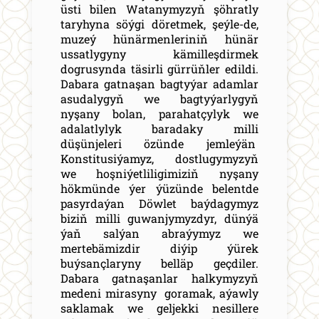
üsti bilen Watanymyzyň şöhratly
taryhyna söýgi döretmek, şeýle-de,
muzeý hünärmenleriniň hünär
ussatlygyny kämilleşdirmek
dogrusynda täsirli gürrüňler edildi.
Dabara gatnaşan bagtyýar adamlar
asudalygyň we bagtyýarlygyň
nyşany bolan, parahatçylyk we
adalatlylyk baradaky milli
düşünjeleri özünde jemleýän
Konstitusiýamyz, dostlugymyzyň
we hoşniýetliligimiziň nyşany
hökmünde ýer ýüzünde belentde
pasyrdaýan Döwlet baýdagymyz
biziň milli guwanjymyzdyr, dünýä
ýaň salýan abraýymyz we
mertebämizdir diýip ýürek
buýsançlaryny belläp geçdiler.
Dabara gatnaşanlar halkymyzyň
medeni mirasyny goramak, aýawly
saklamak we geljekki nesillere