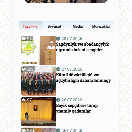
Täzelikler
Syýasat
Media
Mowzuklar
94
28.07.2026
Sagdynlyk we abadançylyk
ugrunda belent sepgitler
103
27.07.2026
Kämil döwletliligiň we
agzybirligiň dabaralanmagy
97
26.07.2026
Beýik sepgitlere tarap
ynamly gadamlar
98
26.07.2026