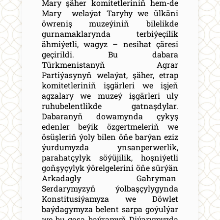
Mary şäher komitetleriniň hem-de
Mary welaýat Taryhy we ülkäni
öwreniş muzeýiniň bilelikde
gurnamaklarynda terbiýeçilik
ähmiýetli, wagyz – nesihat çäresi
geçirildi. Bu dabara
Türkmenistanyň Agrar
Partiýasynyň welaýat, şäher, etrap
komitetleriniň işgärleri we işjeň
agzalary we muzeý işgärleri uly
ruhubelentlikde gatnaşdylar.
Dabaranyň dowamynda çykyş
edenler beýik özgertmeleriň we
ösüşleriň ýoly bilen öňe barýan eziz
ýurdumyzda ynsanperwerlik,
parahatçylyk söýüjilik, hoşniýetli
goňşyçylyk ýörelgelerini öňe sürýän
Arkadagly Gahryman
Serdarymyzyň ýolbaşçylygynda
Konstitusiýamyza we Döwlet
baýdagymyza belent sarpa goýulýar
we bu goşa baýramyň Diýarymyzda