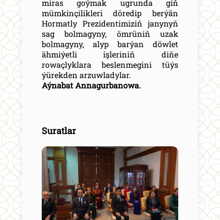
miras goýmak ugrunda giň
mümkinçilikleri döredip berýän
Hormatly Prezidentimiziň janynyň
sag bolmagyny, ömrüniň uzak
bolmagyny, alyp barýan döwlet
ähmiýetli işleriniň diňe
rowaçlyklara beslenmegini tüýs
ýürekden arzuwladylar.
Aýnabat Annagurbanowa.
Suratlar