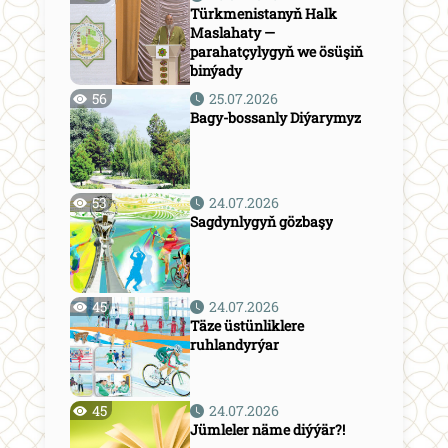
Türkmenistanyň Halk
Maslahaty —
parahatçylygyň we ösüşiň
binýady
56
25.07.2026
Bagy-bossanly Diýarymyz
53
24.07.2026
Sagdynlygyň gözbaşy
45
24.07.2026
Täze üstünliklere
ruhlandyrýar
45
24.07.2026
Jümleler näme diýýär?!