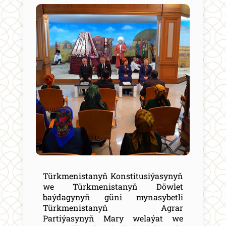
Türkmenistanyň Konstitusiýasynyň
we Türkmenistanyň Döwlet
baýdagynyň güni mynasybetli
Türkmenistanyň Agrar
Partiýasynyň Mary welaýat we