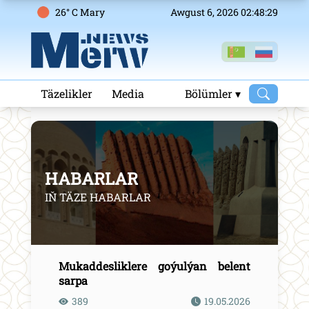
26° C Mary
Awgust 6, 2026 02:48:29
Täzelikler
Media
Bölümler ▾
HABARLAR
IŇ TÄZE HABARLAR
Mukaddesliklere goýulýan belent
sarpa
389
19.05.2026