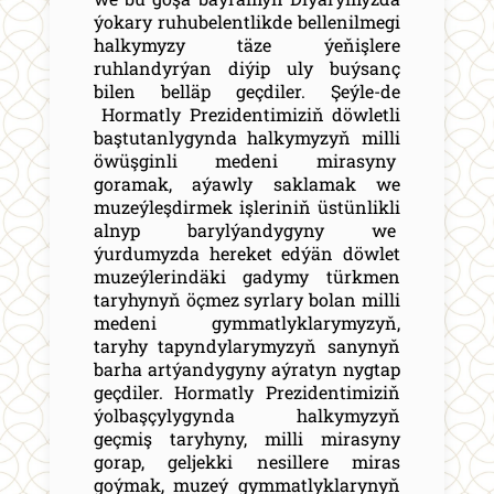
ýokary ruhubelentlikde bellenilmegi
halkymyzy täze ýeňişlere
ruhlandyrýan diýip uly buýsanç
bilen belläp geçdiler. Şeýle-de
Hormatly Prezidentimiziň döwletli
baştutanlygynda halkymyzyň milli
öwüşginli medeni mirasyny
goramak, aýawly saklamak we
muzeýleşdirmek işleriniň üstünlikli
alnyp barylýandygyny we
ýurdumyzda hereket edýän döwlet
muzeýlerindäki gadymy türkmen
taryhynyň öçmez syrlary bolan milli
medeni gymmatlyklarymyzyň,
taryhy tapyndylarymyzyň sanynyň
barha artýandygyny aýratyn nygtap
geçdiler. Hormatly Prezidentimiziň
ýolbaşçylygynda halkymyzyň
geçmiş taryhyny, milli mirasyny
gorap, geljekki nesillere miras
goýmak, muzeý gymmatlyklarynyň