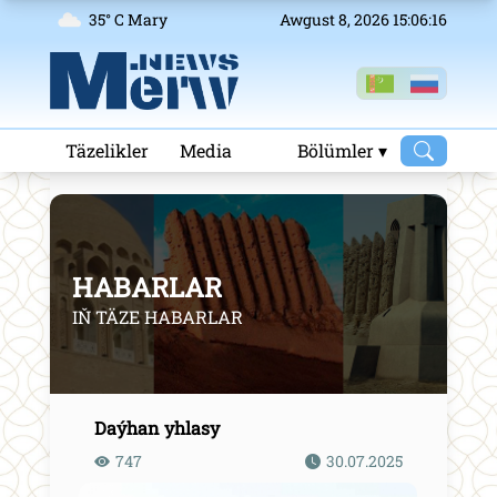
35° C Mary
Awgust 8, 2026 15:06:16
Täzelikler
Media
Bölümler ▾
HABARLAR
IŇ TÄZE HABARLAR
Daýhan yhlasy
747
30.07.2025