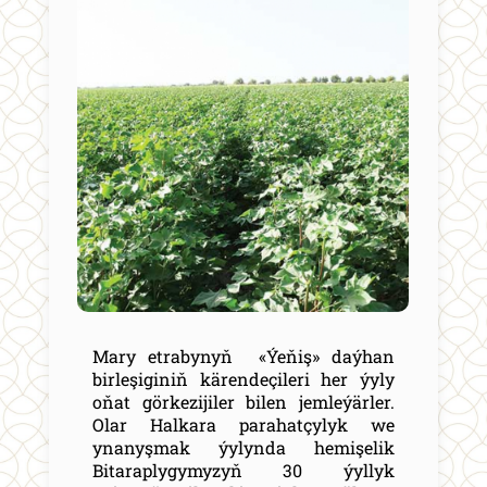
Mary etrabynyň «Ýeňiş» daýhan
birleşiginiň kärendeçileri her ýyly
oňat görkezijiler bilen jemleýärler.
Olar Halkara parahatçylyk we
ynanyşmak ýylynda hemişelik
Bitaraplygymyzyň 30 ýyllyk