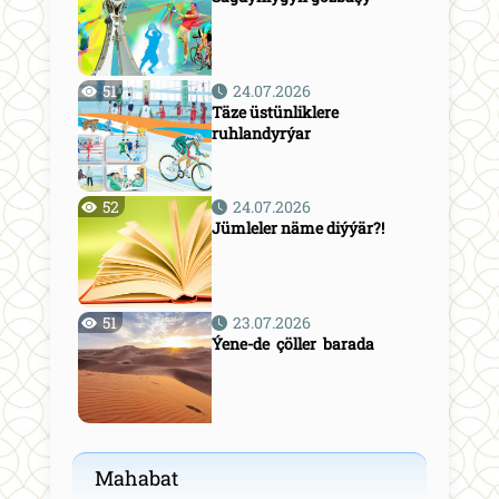
51
24.07.2026
Täze üstünliklere
ruhlandyrýar
52
24.07.2026
Jümleler näme diýýär?!
51
23.07.2026
Ýene-de çöller barada
Mahabat