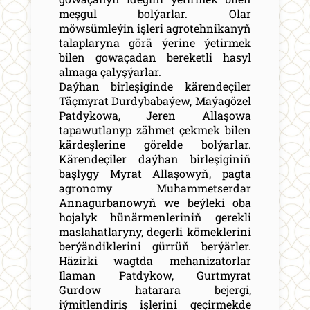
meşgul bolýarlar. Olar
möwsümleýin işleri agrotehnikanyň
talaplaryna görä ýerine ýetirmek
bilen gowaçadan bereketli hasyl
almaga çalyşýarlar.
Daýhan birleşiginde kärendeçiler
Täçmyrat Durdybabaýew, Maýagözel
Patdykowa, Jeren Allaşowa
tapawutlanyp zähmet çekmek bilen
kärdeşlerine görelde bolýarlar.
Kärendeçiler daýhan birleşiginiň
başlygy Myrat Allaşowyň, pagta
agronomy Muhammetserdar
Annagurbanowyň we beýleki oba
hojalyk hünärmenleriniň gerekli
maslahatlaryny, degerli kömeklerini
berýändiklerini gürrüň berýärler.
Häzirki wagtda mehanizatorlar
Ilaman Patdykow, Gurtmyrat
Gurdow hatarara bejergi,
iýmitlendiriş işlerini geçirmekde