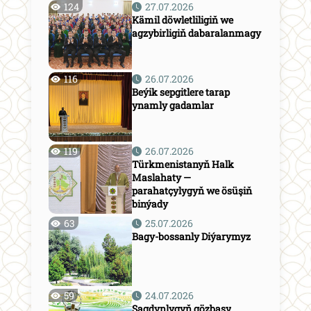
124
27.07.2026
Kämil döwletliligiň we
agzybirligiň dabaralanmagy
116
26.07.2026
Beýik sepgitlere tarap
ynamly gadamlar
119
26.07.2026
Türkmenistanyň Halk
Maslahaty —
parahatçylygyň we ösüşiň
binýady
63
25.07.2026
Bagy-bossanly Diýarymyz
59
24.07.2026
Sagdynlygyň gözbaşy