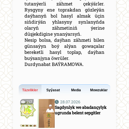
tutanýerli zähmet çekýärler.
Rysgyny ene toprakdan gözleýän
daýhanyň bol hasyl almak üçin
siňdirýän yhlasyny synlanyňda
olaryň zähmetiniň ýerine
düşjekdigine ynanýarsyň.
Nesip bolsa, daýhan zähmeti bilen
günsaýyn boý alýan gowaçalar
bereketli hasyl toplap, daýhan
buýsanjyna öwrüler.
Durdynabat BAÝRAMOWA.
Täzelikler
Syýasat
Media
Mowzuklar
117
28.07.2026
Sagdynlyk we abadançylyk
ugrunda belent sepgitler