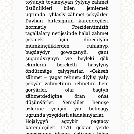
toýunyň toýlanylýan ýylyny zähmet
üstünlikleri bilen jemlemek
ugrunda yhlasly zähmet çekýärler.
Daýhan birleşiginiň kärendeçileri
hormatly Prezidentimiziň
tagallalary netijesinde halal zähmet
çekmek üçin döredilýän
mümkinçiliklerden ruhlanyp,
bugdaýdyr gowaçanyň, gant
şugundyrynyň we beýleki gök
ekinleriň bereketli hasylyny
öndürmäge çalyşýarlar. «Çekseň
zähmet — ýagar rehnet» diýlişi ýaly,
çekýän zähmetiniň rehnetini hem
görýärler, olar bagtyň
zähmetdedigine örän oňat
düşünýärler. Ýeňişliler hemişe
özlerine ýeňşiň ýar bolmagy
ugrunda yzygiderli aladalanýarlar.
Hojalygyň agzybir pagtaçy
kärendeçileri 1770 gektar ýerde
gowaçanyň idegini ýetirmek bilen