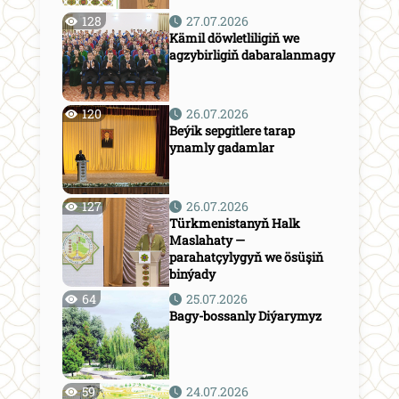
128
27.07.2026
Kämil döwletliligiň we
agzybirligiň dabaralanmagy
120
26.07.2026
Beýik sepgitlere tarap
ynamly gadamlar
127
26.07.2026
Türkmenistanyň Halk
Maslahaty —
parahatçylygyň we ösüşiň
binýady
64
25.07.2026
Bagy-bossanly Diýarymyz
59
24.07.2026