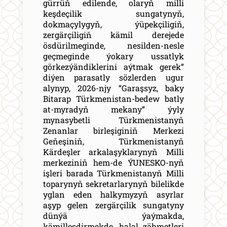
gürrüň edilende, olaryň milli
keşdeçilik sungatynyň,
dokmaçylygyň, ýüpekçiligiň,
zergärçiligiň kämil derejede
ösdürilmeginde, nesilden-nesle
geçmeginde ýokary ussatlyk
görkezýändiklerini aýtmak gerek”
diýen parasatly sözlerden ugur
alynyp, 2026-njy “Garaşsyz, baky
Bitarap Türkmenistan-bedew batly
at-myradyň mekany” ýyly
mynasybetli Türkmenistanyň
Zenanlar birleşiginiň Merkezi
Geňeşiniň, Türkmenistanyň
Kärdeşler arkalaşyklarynyň Milli
merkeziniň hem-de ÝUNESKO-nyň
işleri barada Türkmenistanyň Milli
toparynyň sekretarlarynyň bilelikde
yglan eden halkymyzyň asyrlar
aşyp gelen zergärçilik sungatyny
dünýä ýaýmakda,
kämilleşdirmekde, halal zähmetleri