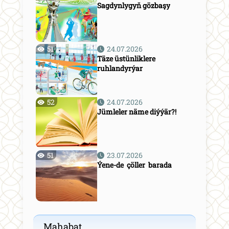
Sagdynlygyň gözbaşy
51
24.07.2026
Täze üstünliklere
ruhlandyrýar
52
24.07.2026
Jümleler näme diýýär?!
51
23.07.2026
Ýene-de çöller barada
Mahabat