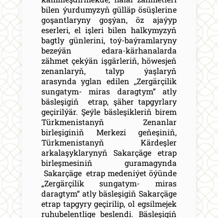
bilen ýurdumyzyň gülläp ösüşlerine
goşantlaryny goşýan, öz ajaýyp
eserleri, el işleri bilen halkymyzyň
bagtly günlerini, toý-baýramlaryny
bezeýän edara-kärhanalarda
zähmet çekýän işgärleriň, höwesjeň
zenanlaryň, talyp ýaşlaryň
arasynda yglan edilen ,,Zergärçilik
sungatym- miras daragtym” atly
bäsleşigiň etrap, şäher tapgyrlary
geçirilýär. Şeýle bäsleşikleriň birem
Türkmenistanyň Zenanlar
birleşiginiň Merkezi geňeşiniň,
Türkmenistanyň Kärdeşler
arkalaşyklarynyň Sakarçäge etrap
birleşmesiniň guramagynda
Sakarçäge etrap medeniýet öýünde
„Zergärçilik sungatym- miras
daragtym“ atly bäsleşigiň Sakarçäge
etrap tapgyry geçirilip, ol egsilmejek
ruhubelentlige beslendi. Bäsleşigiň