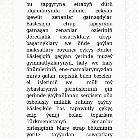
bu tapgyryna etrabyň dürli
ulgamlarynda zähmet çekýän
işewür zenanlar gatnaşdylar.
Bäsleşigiň etrap tapgyryna
gatnaşan zenanlar özleriniň
döredijilik ussatlyklary, ukyp-
başarnyklary we öňde goýlan
maksatlary boýunça çykyş etdiler.
Bäsleşigiň geçýän ýerinde muzeý
gymmatlyklarynyň, haly we haly
önümleriniň, ene-mamalarymyzdan
miras galan, nepislik bilen bezelen
el işleriniň we milli toý
lybaslarynyň görnüşleriniň giň
gerimde ýaýbaňlanan sergisem oňa
özboluşly millilik ruhuny çaýdy.
Bäsleşikde has tapawutly çykyş
edip, ýeňiji bolan toparlara
Türkmenistanyň Zenanlar
birleşiginiň Mary etrap bölüminiň
ýörite taýýarlan sowgatlary