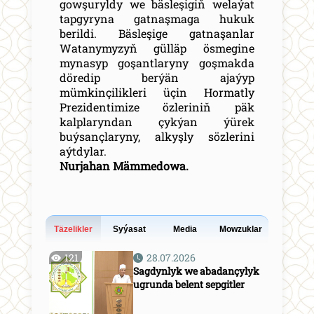
gowşuryldy we bäsleşigiň welaýat
tapgyryna gatnaşmaga hukuk
berildi. Bäsleşige gatnaşanlar
Watanymyzyň gülläp ösmegine
mynasyp goşantlaryny goşmakda
döredip berýän ajaýyp
mümkinçilikleri üçin Hormatly
Prezidentimize özleriniň päk
kalplaryndan çykýan ýürek
buýsançlaryny, alkyşly sözlerini
aýtdylar.
Nurjahan Mämmedowa
.
Täzelikler
Syýasat
Media
Mowzuklar
121
28.07.2026
Sagdynlyk we abadançylyk
ugrunda belent sepgitler