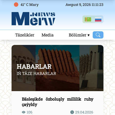
41° C Mary
Awgust 9, 2026 11:11:24
Täzelikler
Media
Bölümler ▾
HABARLAR
IŇ TÄZE HABARLAR
Bäsleşikde özboluşly millilik ruhy
çaýyldy
106
29.04.2026