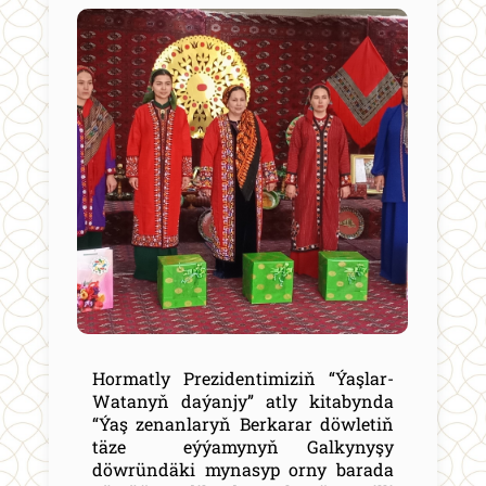
Hormatly Prezidentimiziň “Ýaşlar-
Watanyň daýanjy” atly kitabynda
“Ýaş zenanlaryň Berkarar döwletiň
täze eýýamynyň Galkynyşy
döwründäki mynasyp orny barada