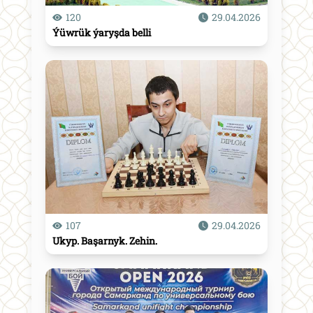
120
29.04.2026
Ýüwrük ýaryşda belli
107
29.04.2026
Ukyp. Başarnyk. Zehin.