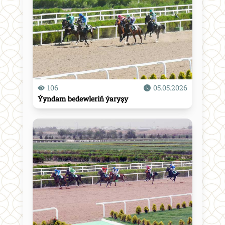
106
05.05.2026
Ýyndam bedewleriň ýaryşy