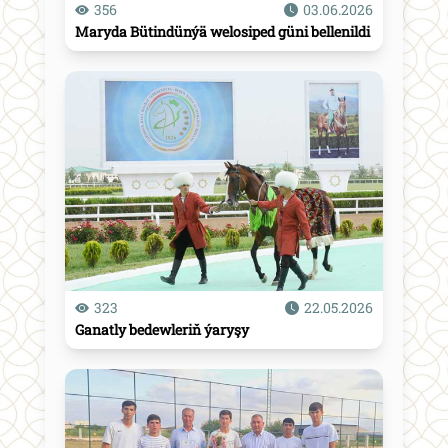
356
03.06.2026
Maryda Bütindünýä welosiped güni bellenildi
323
22.05.2026
Ganatly bedewleriň ýaryşy