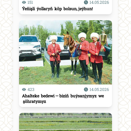
151
14.05.2026
Ýeňişli ýollaryň köp bolsun, jeýhun!
423
14.05.2026
Ahalteke bedewi — biziň buýsanjymyz we
şöhratymyz