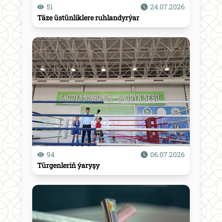
51
24.07.2026
Täze üstünliklere ruhlandyrýar
94
06.07.2026
Türgenleriň ýaryşy