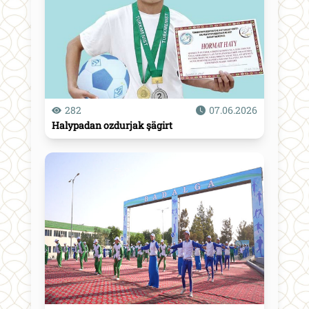
282
07.06.2026
Halypadan ozdurjak şägirt