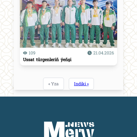
109
21.04.2026
Ussat türgenleriň ýeňşi
« Yza
Indiki »