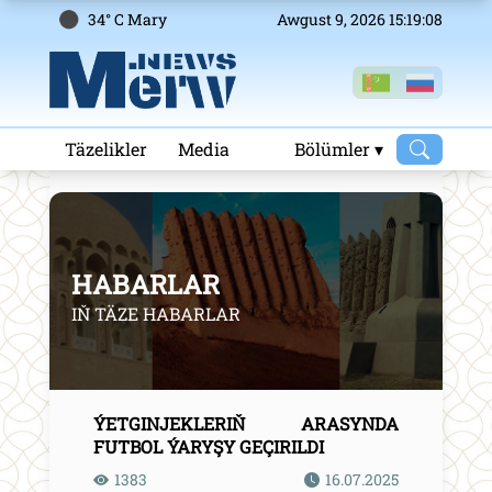
34° C Mary
Awgust 9, 2026 15:19:08
Täzelikler
Media
Bölümler ▾
HABARLAR
IŇ TÄZE HABARLAR
ÝETGINJEKLERIŇ ARASYNDA
FUTBOL ÝARYŞY GEÇIRILDI
1383
16.07.2025