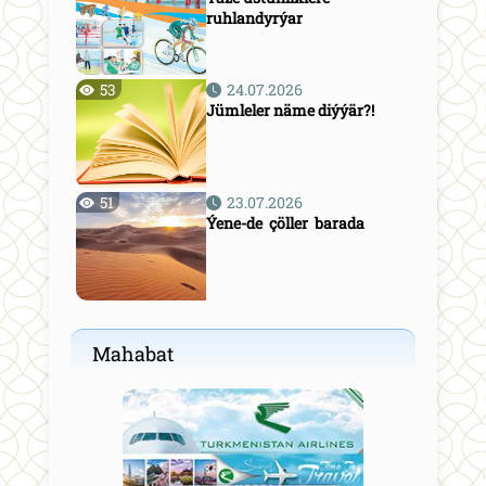
ruhlandyrýar
53
24.07.2026
Jümleler näme diýýär?!
51
23.07.2026
Ýene-de çöller barada
Mahabat