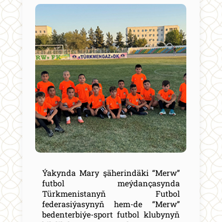
Ýakynda Mary şäherindäki “Merw”
futbol meýdançasynda
Türkmenistanyň Futbol
federasiýasynyň hem-de “Merw”
bedenterbiýe-sport futbol klubynyň