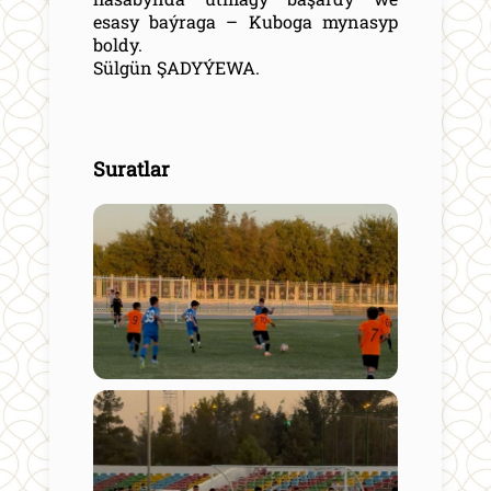
esasy baýraga – Kuboga mynasyp
boldy.
Sülgün ŞADYÝEWA.
Suratlar