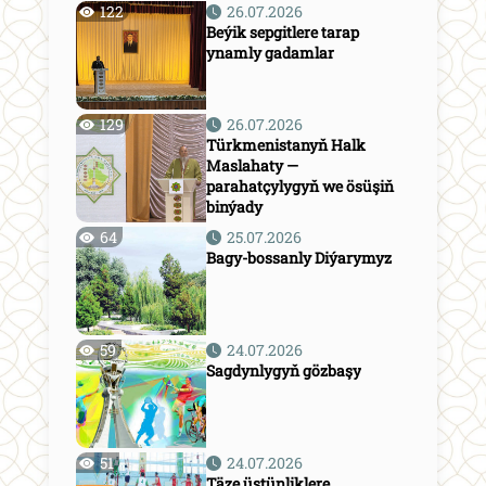
122
26.07.2026
Beýik sepgitlere tarap
ynamly gadamlar
129
26.07.2026
Türkmenistanyň Halk
Maslahaty —
parahatçylygyň we ösüşiň
binýady
64
25.07.2026
Bagy-bossanly Diýarymyz
59
24.07.2026
Sagdynlygyň gözbaşy
51
24.07.2026
Täze üstünliklere