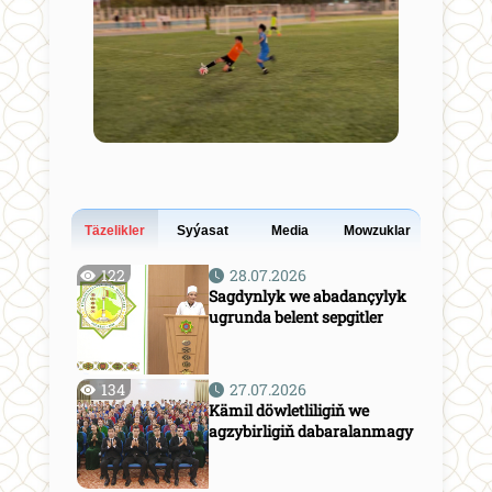
Täzelikler
Syýasat
Media
Mowzuklar
122
28.07.2026
Sagdynlyk we abadançylyk
ugrunda belent sepgitler
134
27.07.2026
Kämil döwletliligiň we
agzybirligiň dabaralanmagy