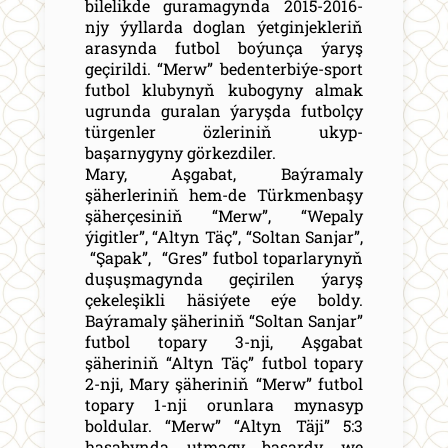
bilelikde guramagynda 2015-2016-
njy ýyllarda doglan ýetginjekleriň
arasynda futbol boýunça ýaryş
geçirildi. “Merw” bedenterbiýe-sport
futbol klubynyň kubogyny almak
ugrunda guralan ýaryşda futbolçy
türgenler özleriniň ukyp-
başarnygyny görkezdiler.
Mary, Aşgabat, Baýramaly
şäherleriniň hem-de Türkmenbaşy
şäherçesiniň “Merw”, “Wepaly
ýigitler”, “Altyn Täç”, “Soltan Sanjar”,
“Şapak”, “Gres” futbol toparlarynyň
duşuşmagynda geçirilen ýaryş
çekeleşikli häsiýete eýe boldy.
Baýramaly şäheriniň “Soltan Sanjar”
futbol topary 3-nji, Aşgabat
şäheriniň “Altyn Täç” futbol topary
2-nji, Mary şäheriniň “Merw” futbol
topary 1-nji orunlara mynasyp
boldular. “Merw” “Altyn Täji” 5:3
hasabynda utmagy başardy we