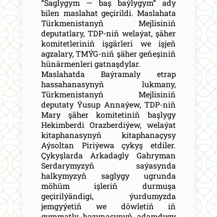
“Saglygym — baş baýlygym” ady
bilen maslahat geçirildi. Maslahata
Türkmenistanyň Mejlisiniň
deputatlary, TDP-niň welaýat, şäher
komitetleriniň işgärleri we işjeň
agzalary, TMÝG-niň şäher geňeşiniň
hünärmenleri gatnaşdylar.
Maslahatda Baýramaly etrap
hassahanasynyň lukmany,
Türkmenistanyň Mejlisiniň
deputaty Ýusup Annaýew, TDP-niň
Mary şäher komitetiniň başlygy
Hekimberdi Orazberdiýew, welaýat
kitaphanasynyň kitaphanaçysy
Aýsoltan Piriýewa çykyş etdiler.
Çykyşlarda Arkadagly Gahryman
Serdarymyzyň saýasynda
halkymyzyň saglygy ugrunda
möhüm işleriň durmuşa
geçirilýändigi, ýurdumyzda
jemgyýetiň we döwletiň iň
gymmatly hazynasynyň adamdygy