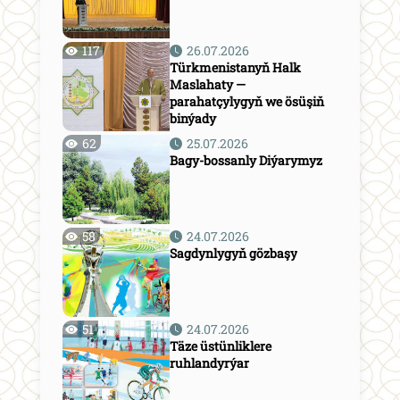
117
26.07.2026
Türkmenistanyň Halk
Maslahaty —
parahatçylygyň we ösüşiň
binýady
62
25.07.2026
Bagy-bossanly Diýarymyz
58
24.07.2026
Sagdynlygyň gözbaşy
51
24.07.2026
Täze üstünliklere
ruhlandyrýar