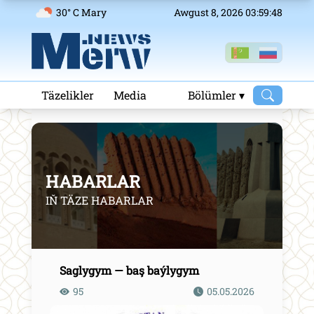
30° C Mary
Awgust 8, 2026 03:59:48
Täzelikler
Media
Bölümler ▾
HABARLAR
IŇ TÄZE HABARLAR
Saglygym — baş baýlygym
95
05.05.2026