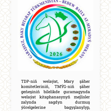
TDP-niň welaýat, Mary şäher
komitetleriniň, TMÝG-niň şäher
geňeşiniň bilelikde guramagynda
welaýat kitaphanasynyň mejlisler
zalynda sagdyn durmuş
ýörelgelerine bagyşlanylyp,