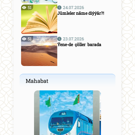
51
24.07.2026
Jümleler näme diýýär?!
51
23.07.2026
Ýene-de çöller barada
Mahabat