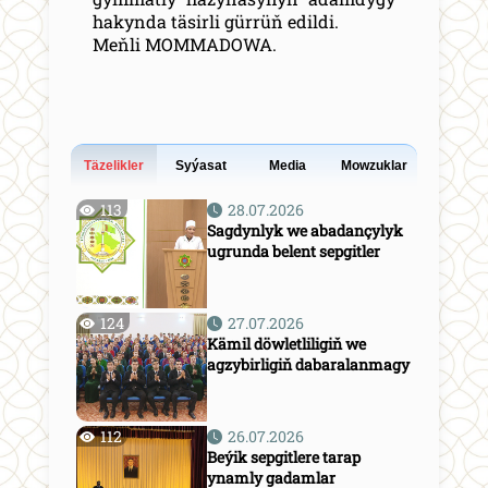
hakynda täsirli gürrüň edildi.
Meňli MOMMADOWA.
Täzelikler
Syýasat
Media
Mowzuklar
113
28.07.2026
Sagdynlyk we abadançylyk
ugrunda belent sepgitler
124
27.07.2026
Kämil döwletliligiň we
agzybirligiň dabaralanmagy
112
26.07.2026
Beýik sepgitlere tarap
ynamly gadamlar