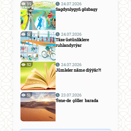
59
24.07.2026
Sagdynlygyň gözbaşy
51
24.07.2026
Täze üstünliklere
ruhlandyrýar
52
24.07.2026
Jümleler näme diýýär?!
51
23.07.2026
Ýene-de çöller barada