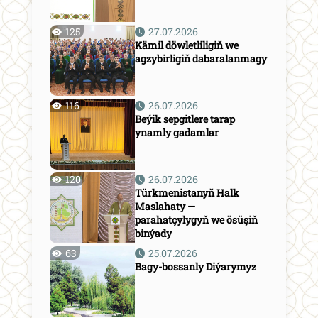
125
27.07.2026
Kämil döwletliligiň we
agzybirligiň dabaralanmagy
116
26.07.2026
Beýik sepgitlere tarap
ynamly gadamlar
120
26.07.2026
Türkmenistanyň Halk
Maslahaty —
parahatçylygyň we ösüşiň
binýady
63
25.07.2026
Bagy-bossanly Diýarymyz