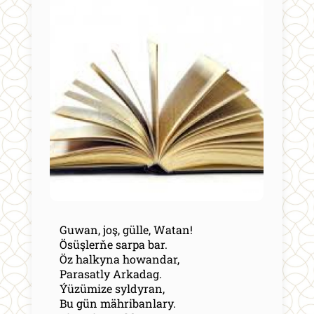
Guwan, joş, gülle, Watan!
Ösüşlerňe sarpa bar.
Öz halkyna howandar,
Parasatly Arkadag.
Ýüzümize syldyran,
Bu gün mähribanlary.