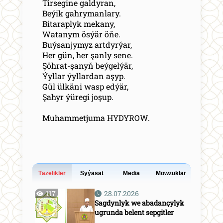
Tirsegine galdyran,
Beýik gahrymanlary.
Bitaraplyk mekany,
Watanym ösýär öňe.
Buýsanjymyz artdyrýar,
Her gün, her şanly sene.
Şöhrat-şanyň beýgelýär,
Ýyllar ýyllardan aşyp.
Gül ülkäni wasp edýär,
Şahyr ýüregi joşup.
Muhammetjuma HYDYROW.
Täzelikler
Syýasat
Media
Mowzuklar
117
28.07.2026
Sagdynlyk we abadançylyk
ugrunda belent sepgitler