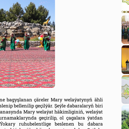
e bagyşlanan çäreler Mary welaýatynyň ähli
lenip bellenilip geçilýär. Şeýle dabaralaryň biri
nasynda Mary welaýat häkimliginiň, welaýat
gurnamaklarynda geçirilip, ol çagalara ýatdan
 Ýokary ruhubelentlige beslenen bu dabara