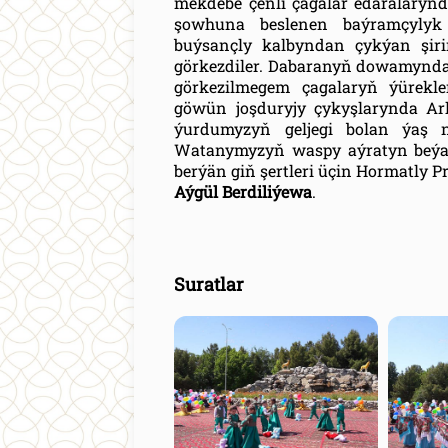
mekdebe çenli çagalar edaralarynd
şowhuna beslenen baýramçylyk 
buýsançly kalbyndan çykýan şir
görkezdiler. Dabaranyň dowamynda 
görkezilmegem çagalaryň ýürekle
göwün joşduryjy çykyşlarynda A
ýurdumyzyň geljegi bolan ýaş n
Watanymyzyň waspy aýratyn beýan e
berýän giň şertleri üçin Hormatly Pr
Aýgül Berdiliýewa
.
Suratlar