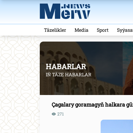
Täzelikler
Media
Sport
Syýasa
HABARLAR
IŇ TÄZE HABARLAR
Çagalary goramagyň halkara g
271