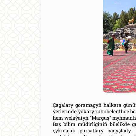
Çagalary goramagyň halkara günün
ýerlerinde ýokary ruhubelentlige bes
hem welaýatyň “Marguş” myhmanha
Baş bilim müdirliginiň bilelikde 
çykmajak pursatlary bagyşlady.