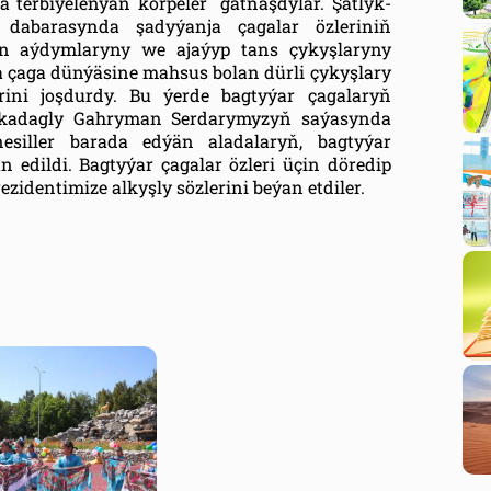
a terbiýelenýän körpeler gatnaşdylar. Şatlyk-
dabarasynda şadyýanja çagalar özleriniň
in aýdymlaryny we ajaýyp tans çykyşlaryny
çaga dünýäsine mahsus bolan dürli çykyşlary
rini joşdurdy. Bu ýerde bagtyýar çagalaryň
rkadagly Gahryman Serdarymyzyň saýasynda
esiller barada edýän aladalaryň, bagtyýar
dildi. Bagtyýar çagalar özleri üçin döredip
ezidentimize alkyşly sözlerini beýan etdiler.