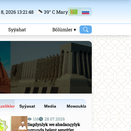
8, 2026 13:21:49
39° C Mary
m
Syýahat
Bölümler ▾
zelikler
Syýasat
Media
Mowzuklar
116
28.07.2026
Sagdynlyk we abadançylyk
ugrunda belent sepgitler