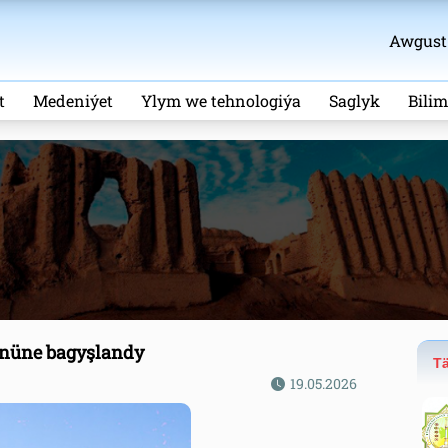
Awgust 
t
Medeniýet
Ylym we tehnologiýa
Saglyk
Bili
ününe bagyşlandy
Tä
19.05.2026