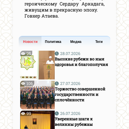
героическому Сердару Аркадага,
живущим в прекрасную эпоху.
Говхер Атаева.
Новости
Политика
Медиа
Теги
95
28.07.2026
Высокие рубежи во имя
здоровья и благополучия
106
27.07.2026
Торжество совершенной
государственности и
сплочённости
99
26.07.2026
Уверенные шаги к
великим рубежам