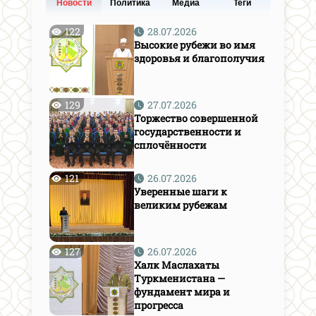
Новости
Политика
Медиа
Теги
122
28.07.2026
Высокие рубежи во имя
здоровья и благополучия
129
27.07.2026
Торжество совершенной
государственности и
сплочённости
121
26.07.2026
Уверенные шаги к
великим рубежам
127
26.07.2026
Халк Маслахаты
Туркменистана —
фундамент мира и
прогресса