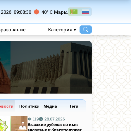
 2026 09:08:31
40° C Mары
бразование
Категория ▾
овости
Политика
Медиа
Теги
119
28.07.2026
Высокие рубежи во имя
здоровья и благополучия