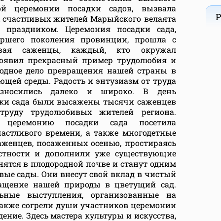
ой церемонии посадки садов, вызвала
Р
х счастливых жителей Марыйского велаята
 праздником. Церемония посадки сада,
аршего поколения провинции, прошла с
вая саженцы, каждый, кто окружал
роявил прекрасный пример трудолюбия и
родное дело превращения нашей страны в
щей среды. Радость и энтузиазм от труда
азносились далеко и широко. В день
ки сада были высажены тысячи саженцев
 труду трудолюбивых жителей региона.
 церемонию посадки сада посетила
астливого времени, а также многодетные
аженцев, посаженных осенью, простираясь
естности и дополнили уже существующие
нятся в плодородной почве и станут одним
овые сады. Они внесут свой вклад в чистый
ращение нашей природы в цветущий сад.
льные выступления, организованные на
 также согрели души участников церемонии
ение. Здесь мастера культуры и искусства,