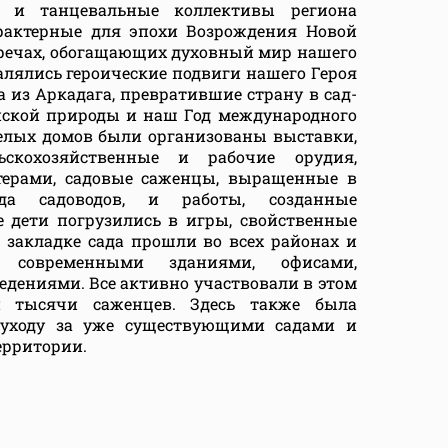
 и танцевальные коллективы региона
рактерные для эпохи Возрождения Новой
В речах, обогащающих духовный мир нашего
алялись героические подвиги нашего Героя
а из Аркадага, превратившие страну в сад-
нской природы и наш Год международного
белых домов были организованы выставки,
скохозяйственные и рабочие орудия,
терами, садовые саженцы, выращенные в
уда садоводов, и работы, созданные
 дети погрузились в игры, свойственные
о закладке сада прошли во всех районах и
 современными зданиями, офисами,
дениями. Все активно участвовали в этом
 тысячи саженцев. Здесь также была
 уходу за уже существующими садами и
ерритории.