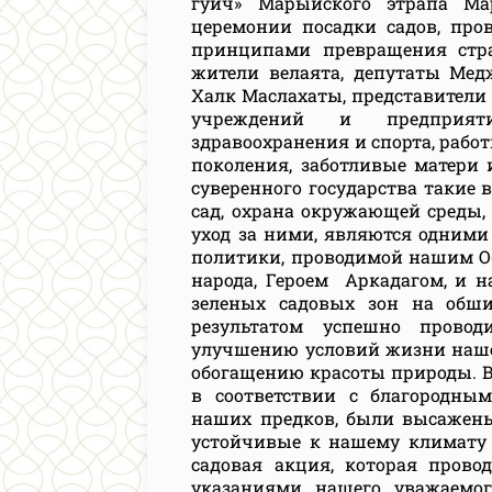
гуйч» Марыйского этрапа Ма
церемонии посадки садов, про
принципами превращения стра
жители велаята, депутаты Мед
Халк Маслахаты, представители
учреждений и предприяти
здравоохранения и спорта, рабо
поколения, заботливые матери 
суверенного государства такие
сад, охрана окружающей среды,
уход за ними, являются одними
политики, проводимой нашим 
народа, Героем Аркадагом, и 
зеленых садовых зон на обш
результатом успешно прово
улучшению условий жизни нашег
обогащению красоты природы. В
в соответствии с благородн
наших предков, были высажен
устойчивые к нашему климату 
садовая акция, которая прово
указаниями нашего уважаемог