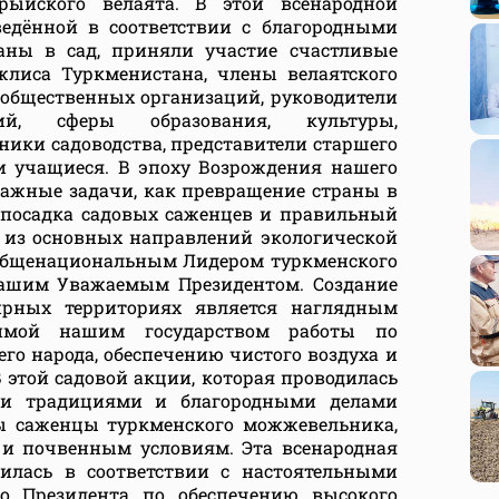
рыйского велаята. В этой всенародной
ведённой в соответствии с благородными
ны в сад, приняли участие счастливые
жлиса Туркменистана, члены велаятского
 общественных организаций, руководители
й, сферы образования, культуры,
тники садоводства, представители старшего
и учащиеся. В эпоху Возрождения нашего
 важные задачи, как превращение страны в
 посадка садовых саженцев и правильный
 из основных направлений экологической
Общенациональным Лидером туркменского
нашим Уважаемым Президентом. Создание
ирных территориях является наглядным
димой нашим государством работы по
о народа, обеспечению чистого воздуха и
 этой садовой акции, которая проводилась
ыми традициями и благородными делами
ы саженцы туркменского можжевельника,
и почвенным условиям. Эта всенародная
дилась в соответствии с настоятельными
о Президента по обеспечению высокого