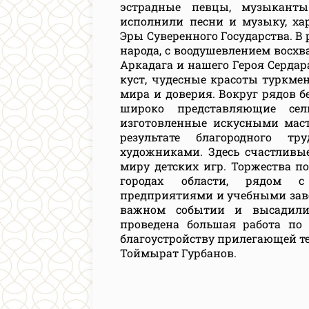
эстрадные певцы, музыканты
исполнили песни и музыку, ха
Эры Суверенного Государства. 
народа, с воодушевлением восхв
Аркадага и нашего Героя Сердар
куст, чудесные красоты туркме
мира и доверия. Вокруг рядов 
широко представляющие сель
изготовленные искусными мас
результате благородного тр
художниками. Здесь счастливые
миру детских игр. Торжества п
городах области, рядом с
предприятиями и учебными заве
важном событии и высадили
проведена большая работа по
благоустройству прилегающей т
Тоймырат Гурбанов.