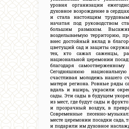
уровня организации ежегодн
духовное возрождение в сердца
и стала настоящим трудовым
начатая под руководством ст
большим размахом. Высажи
возделываемую территорию, п
внес достойный вклад в благо
цветущий сад и защиты окружаю
тех, кто сажал саженцы, р
национальной церемонии посад
благодаря самоотверженному
Сегодняшнюю национальную
счастливая молодежь нашего сч
матери региона. Ровные ряды с
вдаль и вширь, украсили окр
сады. Эти сады в будущем укоре
из мест, где будут сады и фрукт
и прозрачный воздух, в прев
Современные песенно-музыка
месте церемонии посадки сада,
и подарили им духовное наслажд