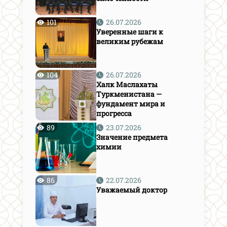
101
26.07.2026
Уверенные шаги к
великим рубежам
104
26.07.2026
Халк Маслахаты
Туркменистана —
фундамент мира и
прогресса
89
23.07.2026
Значение предмета
химии
86
22.07.2026
Уважаемый доктор