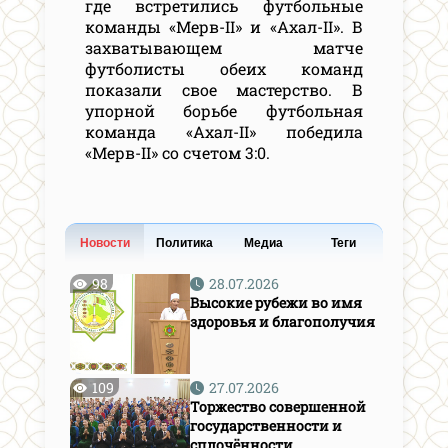
где встретились футбольные
команды «Мерв-II» и «Ахал-II». В
захватывающем матче
футболисты обеих команд
показали свое мастерство. В
упорной борьбе футбольная
команда «Ахал-II» победила
«Мерв-II» со счетом 3:0.
Новости
Политика
Медиа
Теги
98
28.07.2026
Высокие рубежи во имя
здоровья и благополучия
109
27.07.2026
Торжество совершенной
государственности и
сплочённости