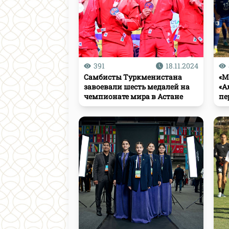
391
18.11.2024
Самбисты Туркменистана
«М
завоевали шесть медалей на
«А
чемпионате мира в Астане
пе
ту
фу