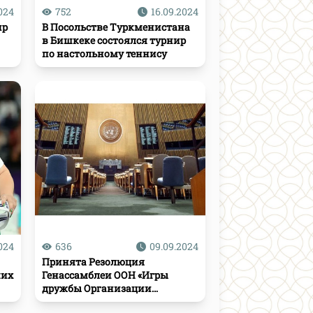
024
752
16.09.2024
ир
В Посольстве Туркменистана
в Бишкеке состоялся турнир
по настольному теннису
024
636
09.09.2024
Принята Резолюция
ших
Генассамблеи ООН «Игры
дружбы Организации
Объединенных Наций»