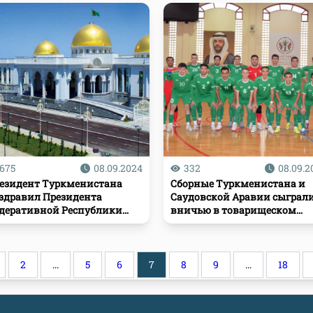
Париже
675
08.09.2024
332
08.09.2
езидент Туркменистана
Сборные Туркменистана и
здравил Президента
Саудовской Аравии сыграл
деративной Республики
вничью в товарищеском
азилия
матче по футзалу
2
...
5
6
7
8
9
...
18