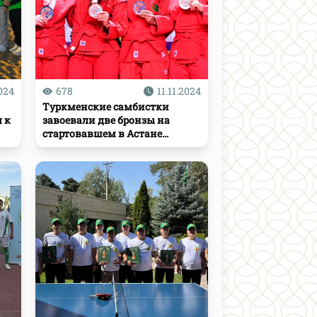
2024
678
11.11.2024
Туркменские самбистки
 к
завоевали две бронзы на
стартовавшем в Астане
чемпионате мира