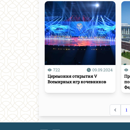
722
09.09.2024
Церемония открытия V
Пр
Всемирных игр кочевников
по
Фе
Бр
1