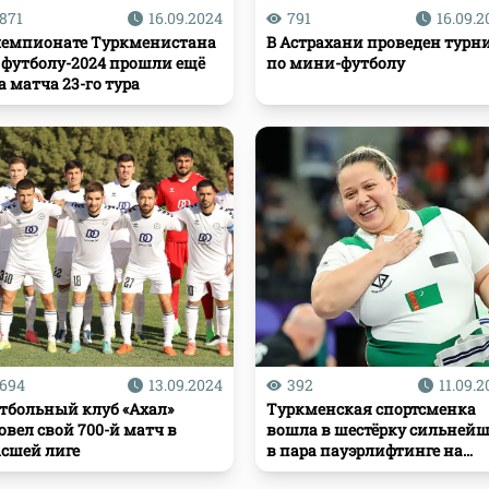
871
16.09.2024
791
16.09.2
чемпионате Туркменистана
В Астрахани проведен турн
 футболу-2024 прошли ещё
по мини-футболу
а матча 23-го тура
694
13.09.2024
392
11.09.2
тбольный клуб «Ахал»
Туркменская спортсменка
овел свой 700-й матч в
вошла в шестёрку сильней
сшей лиге
в пара пауэрлифтинге на
Паралимпийских играх в