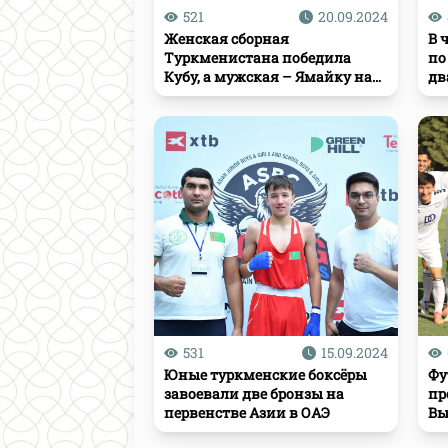
521
20.09.2024
Женская сборная
В 
Туркменистана победила
по
Кубу, а мужская – Ямайку на
дв
Всемирной шахматной
олимпиаде
531
15.09.2024
Юные туркменские боксёры
Фу
завоевали две бронзы на
пр
первенстве Азии в ОАЭ
Вы