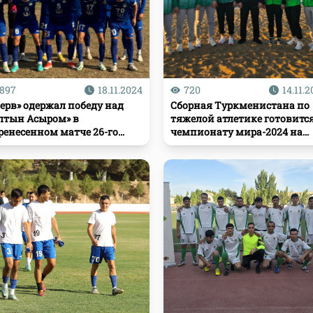
897
18.11.2024
720
14.11.
ерв» одержал победу над
Сборная Туркменистана по
лтын Асыром» в
тяжелой атлетике готовится
ренесенном матче 26-го
чемпионату мира-2024 на
ра чемпионата страны по
сборах в Анталье
тболу