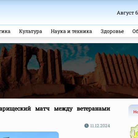
Август 6,
тика
Культура
Наука и техника
Здоровье
О
варищеский матч между ветеранами
Н
11.12.2024