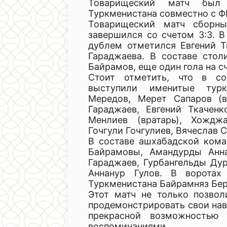
Товарищеский матч был 
Туркменистана совместно с Ф
Товарищеский матч сборны
завершился со счетом 3:3. В
дублем отметился Евгений Т
Гараджаева. В составе сто
Байрамов, еще один гола на 
Стоит отметить, что в со
выступили именитые турк
Мередов, Мерет Сапаров (в
Гараджаев, Евгений Ткаченк
Менлиев (вратарь), Хождж
Гочгули Гочгулиев, Вячеслав 
В составе ашхабадской кома
Байрамовы, Амандурды Анн
Гараджаев, Гурбангельды Ду
Аннанур Гулов. В воротах
Туркменистана Байрамняз Бер
Этот матч не только позвол
продемонстрировать свои навы
прекрасной возможностью 
воспоминаниями.