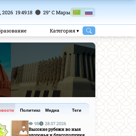
 2026 19:49:19
29° C Mары
бразование
Категория ▾
овости
Политика
Медиа
Теги
98
28.07.2026
Высокие рубежи во имя
здоровья и благополучия