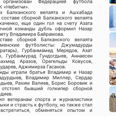
организован Федерацией футбола
К «Небитчи».
х Балканского велаята и Ашхабада
 составе сборной Балканского велаята
каченко, еще один гол на счету Азата
личной команды дубль оформил Назар
счету Владимира Байрамова.
ставе сборной Балканского велаята
менские футболисты: Джумадурды
ратарь), Гурбанмамед Мередов, Азат
о, Гурбанмурад Гундогдыев, Аннаесен
аахмед Аразов, Орегельды Ковусов,
Сударев, Аджимирза Гасанов.
нды играли братья Владимир и Назар
адурдыев, Владимир Миллер, Сердар
рдыев, Рахим Валиев, Борис Боровик и
 отстоял бывший голкипер сборной
диев.
ил ветеранам спорта и журналистики
ки и страсть к футболу, но также стал
встретиться, обменяться опытом и