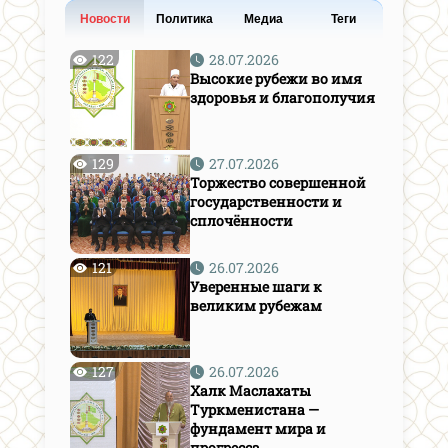
Новости
Политика
Медиа
Теги
122
28.07.2026
Высокие рубежи во имя
здоровья и благополучия
129
27.07.2026
Торжество совершенной
государственности и
сплочённости
121
26.07.2026
Уверенные шаги к
великим рубежам
127
26.07.2026
Халк Маслахаты
Туркменистана —
фундамент мира и
прогресса