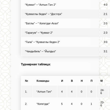
“Кувват” – “Алтын Тач 2”
4:0
“Кувватлы беден” – “Достлук”
2:1
“Батлы” – “ Копетдаг-Ахал”
2:0
“Гарагум” – “Кувват 2”
2:3
“Гала” – “Кувватлы беден 2”
3:0
“Чандыбиль” – “Йылдыз”
3:1
Турнирная таблица:
№
Команды
И
В
Н
П
М
24-
1.
“Алтын Тач”
4
4
0
0
6
23-
2.
“Копетдаг”
5
4
0
1
6