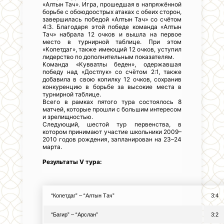
«Алтын Тач». Игра, прошедшая в напряжённой
борьбе с обоюдоострых атаках с обеих сторон,
завершилась победой «Алтын Тач» со счётом
4:3. Благодаря этой победе команда «Алтын
Тач» набрала 12 очков и вышла на первое
место в турнирной таблице. При этом
«Копетдаг», также имеющий 12 очков, уступил
лидерство по дополнительным показателям.
Команда «Кувватлы беден», одержавшая
победу над «Достлук» со счётом 2:1, также
добавила в свою копилку 12 очков, сохранив
конкуренцию в борьбе за высокие места в
турнирной таблице.
Всего в рамках пятого тура состоялось 8
матчей, которые прошли с большим интересом
и зрелищностью.
Следующий, шестой тур первенства, в
котором принимают участие школьники 2009–
2010 годов рождения, запланирован на 23–24
марта.
Результаты V тура:
“Копетдаг” – “Алтын Тач”
3:4
“Багир” – “Арслан”
3:2