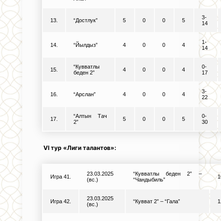
3-
13.
“Достлук”
5
0
0
5
14
1-
14.
“Йылдыз”
4
0
0
4
14
“Кувватлы
0-
15.
4
0
0
4
беден 2”
17
3-
16.
“Арслан”
4
0
0
4
22
“Алтын Тач
0-
17.
5
0
0
5
2”
30
VI тур «Лиги талантов»:
23.03.2025
“Кувватлы беден 2” –
Игра 41.
1
(вс.)
“Чандыбиль”
23.03.2025
Игра 42.
“Кувват 2” – “Гала”
1
(вс.)