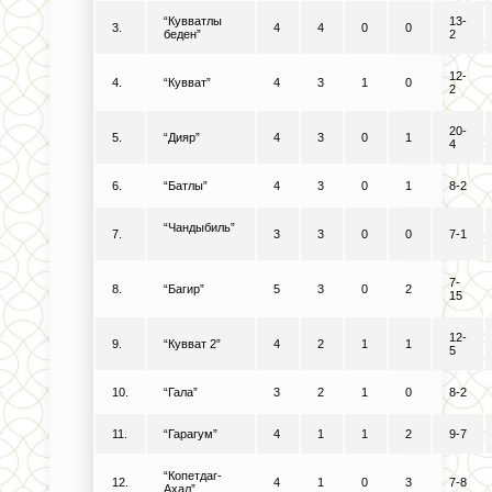
“Кувватлы
13-
3.
4
4
0
0
беден”
2
12-
4.
“Кувват”
4
3
1
0
2
20-
5.
“Дияр”
4
3
0
1
4
6.
“Батлы”
4
3
0
1
8-2
“Чандыбиль”
7.
3
3
0
0
7-1
7-
8.
“Багир”
5
3
0
2
15
12-
9.
“Кувват 2”
4
2
1
1
5
10.
“Гала”
3
2
1
0
8-2
11.
“Гарагум”
4
1
1
2
9-7
“Копетдаг-
12.
4
1
0
3
7-8
Ахал”