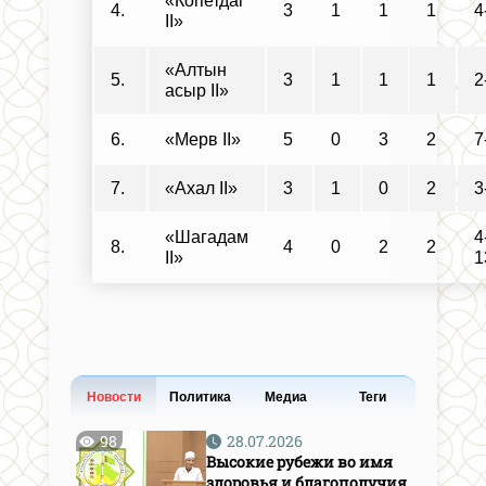
«Копетдаг
4.
3
1
1
1
4
II»
«Алтын
5.
3
1
1
1
2
асыр II»
6.
«Мерв II»
5
0
3
2
7
7.
«Ахал II»
3
1
0
2
3
«Шагадам
4
8.
4
0
2
2
II»
1
Новости
Политика
Медиа
Теги
98
28.07.2026
Высокие рубежи во имя
здоровья и благополучия