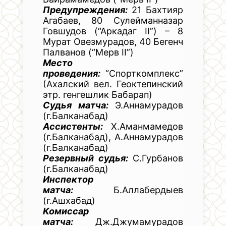
Предупреждения:
21 Бахтияр
Агабаев, 80 Сулейманназар
Говшудов (“Аркадаг II”) – 8
Мурат Овезмурадов, 40 Бегенч
Палванов (“Мерв II”)
Место
проведения:
“Спорткомплекс”
(Ахалский вел. Геоктепинский
этр. генгешлик Бабарап)
Судья матча:
Э.Аннамурадов
(г.Балканабад)
Ассистенты:
Х.Аманмамедов
(г.Балканабад), А.Аннамурадов
(г.Балканабад)
Резервный судья:
С.Гурбанов
(г.Балканабад)
Инспектор
матча:
Б.Аллабердыев
(г.Ашхабад)
Комиссар
матча:
Дж.Джумамурадов