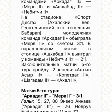
командами «Аркадаг II» —
«Мерв II» и «Ашхабад II» —
«Небитчи II».
На стадионе «Спорт
Десга» (Ахалский вел.
Геоктепинский этр. генгешлик
Бабарап) молодежная
команда «Аркадаг II» обыграла
«Мерв II» со счетом 3:1. В
параллельном матче в
столице «Ашхабад II» выиграл
у команды «Небитчи II» — 2:1.
Заключительные матчи 5-го
тура пройдут 2 апреля: «Алтын
Асыр II» — «Копетдаг II»,
«Шагадам II» — «Ахал II»,
Матчи 5-го тура:
“Аркадаг II” – “Мерв II” – 3:1
Голы:
15, 27, 88 Энвер Аннаев
(“Аркадаг II”) – 26 Новруз
Байрамамедов (“Мерв II”)