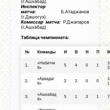
(г.Ашхабад)
Инспектор
матча:
Б.Атаджанов
(г.Дашогуз)
Комиссар матча:
Р.Джапаров
(г.Ашхабад)
Таблица чемпионата:
№
Команды
И
В
Н
П
«Небитчи
1
1.
5
4
0
1
II»
3
«Аркадаг
1
2.
2
2
0
0
II»
1
«Ашхабад
3.
5
1
3
1
7
II»