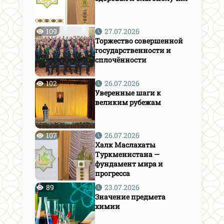
109
27.07.2026
Торжество совершенной
государственности и
сплочённости
102
26.07.2026
Уверенные шаги к
великим рубежам
107
26.07.2026
Халк Маслахаты
Туркменистана —
фундамент мира и
прогресса
89
23.07.2026
Значение предмета
химии