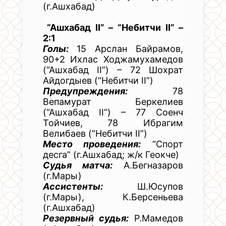
(г.Ашхабад)
“Ашхабад II” – “Небитчи II” –
2:1
Голы:
15 Арслан Байрамов,
90+2 Ихлас Ходжамухамедов
(“Ашхабад II”) – 72 Шохрат
Айдогдыев (“Небитчи II”)
Предупреждения:
78
Вепамурат Беркелиев
(“Ашхабад II”) – 77 Соенч
Тойчиев, 78 Ибрагим
Велибаев (“Небитчи II”)
Место проведения:
“Спорт
десга” (г.Ашхабад; ж/к Геокче)
Судья матча:
А.Бегназаров
(г.Мары)
Ассистенты:
Ш.Юсупов
(г.Мары), К.Берсеньева
(г.Ашхабад)
Резервный судья:
Р.Мамедов