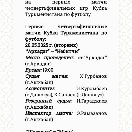
на первые матчи
четвертьфинальных игр Кубка
Туркменистана по футболу.
Первые четвертьфинальные
матчи Кубка Туркменистана по
футболу:
20.05.2025 г. (вторник)
“Аркадаг” – “Небитчи”
Место проведения:
ст.“Аркадаг”
(г.Аркадаг)
Время:
19:00
Судья матча:
Х.Гурбанов
(г.Ашхабад)
Ассистенты:
И.Курамбаев
(г.Дашогуз), К.Сапаев (г.Дашогуз)
Резервный судья:
Н.Гараджаев
(г.Ашхабад)
Инспектор матча:
Э.Рамазанов
(г.Ашхабад)
“Шагадам” – “Мерв”