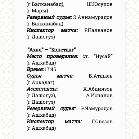
(г.Балканабад), Ш.Юсупов
(г.Мары)
Резервный судья:
Э.Аннамурадов
(г.Балканабад)
Инспектор матча:
Р.Палванов
(г.Дашогуз)
“Ахал” – “Копетдаг”
Место проведения:
ст. “Нусай”
(г.Ашхабад)
Время:
17:45
Судья матча:
Б.Атдыев
(г.Аркадаг)
Ассистенты:
Х.Абдиязов
(г.Дашогуз), А.Исчанов
(г.Дашогуз)
Резервный судья:
Э.Язмурадов
(г.Ашхабад)
Инспектор матча:
Г.Овезов
(г.Ашхабад)