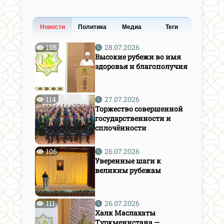
Новости
Политика
Медиа
Теги
105
28.07.2026
Высокие рубежи во имя
здоровья и благополучия
114
27.07.2026
Торжество совершенной
государственности и
сплочённости
106
26.07.2026
Уверенные шаги к
великим рубежам
111
26.07.2026
Халк Маслахаты
Туркменистана —