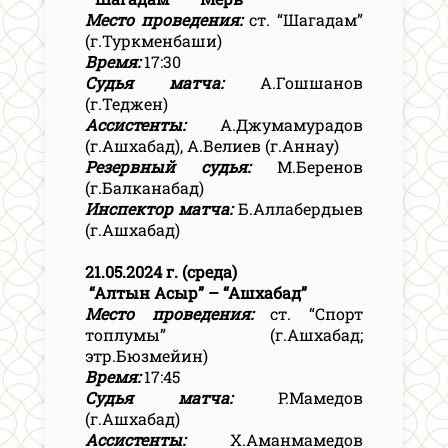
Место проведения:
ст. “Шагадам”
(г.Туркменбаши)
Время:
17:30
Судья матча:
А.Гошшанов
(г.Теджен)
Ассистенты:
А.Джумамурадов
(г.Ашхабад), А.Велиев (г.Аннау)
Резервный судья:
М.Беренов
(г.Балканабад)
Инспектор матча:
Б.Аллабердыев
(г.Ашхабад)
21.05.2024 г. (среда)
“Алтын Асыр” – “Ашхабад”
Место проведения:
ст. “Спорт
топлумы” (г.Ашхабад;
этр.Бюзмейин)
Время:
17:45
Судья матча:
Р.Мамедов
(г.Ашхабад)
Ассистенты:
Х.Аманмамедов