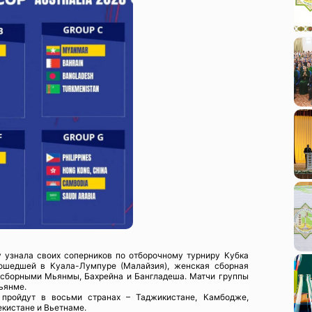
 узнала своих соперников по отборочному турниру Кубка
рошедшей в Куала-Лумпуре (Малайзия), женская сборная
о сборными Мьянмы, Бахрейна и Бангладеша. Матчи группы
ьянме.
 пройдут в восьми странах – Таджикистане, Камбодже,
екистане и Вьетнаме.