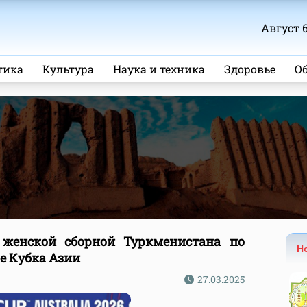
Август 6
тика
Культура
Наука и техника
Здоровье
О
 женской сборной Туркменистана по
Н
е Кубка Азии
27.03.2025