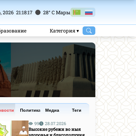
, 2026 21:18:18
28° C Mары
бразование
Категория ▾
овости
Политика
Медиа
Теги
99
28.07.2026
Высокие рубежи во имя
здоровья и благополучия