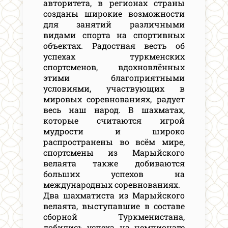
авторитета, в регионах страны
созданы широкие возможности
для занятий различными
видами спорта на спортивных
объектах. Радостная весть об
успехах туркменских
спортсменов, вдохновлённых
этими благоприятными
условиями, участвующих в
мировых соревнованиях, радует
весь наш народ. В шахматах,
которые считаются игрой
мудрости и широко
распространены во всём мире,
спортсмены из Марыйского
велаята также добиваются
больших успехов на
международных соревнованиях.
Два шахматиста из Марыйского
велаята, выступавшие в составе
сборной Туркменистана,
добились успеха на чемпионате