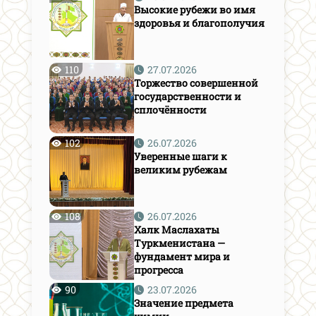
Высокие рубежи во имя
здоровья и благополучия
110
27.07.2026
Торжество совершенной
государственности и
сплочённости
102
26.07.2026
Уверенные шаги к
великим рубежам
108
26.07.2026
Халк Маслахаты
Туркменистана —
фундамент мира и
прогресса
90
23.07.2026
Значение предмета