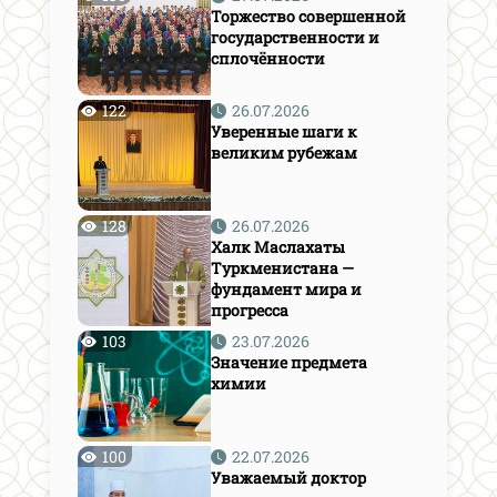
Торжество совершенной
государственности и
сплочённости
122
26.07.2026
Уверенные шаги к
великим рубежам
128
26.07.2026
Халк Маслахаты
Туркменистана —
фундамент мира и
прогресса
103
23.07.2026
Значение предмета
химии
100
22.07.2026
Уважаемый доктор