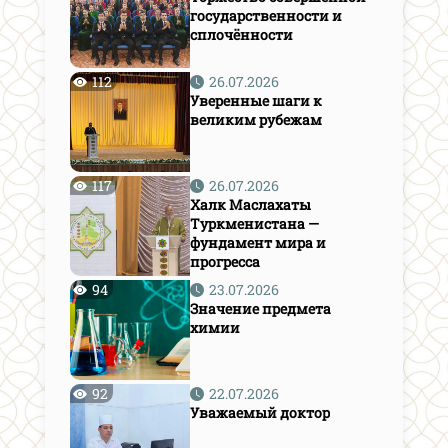
государственности и
сплочённости
112
26.07.2026
Уверенные шаги к
великим рубежам
117
26.07.2026
Халк Маслахаты
Туркменистана —
фундамент мира и
прогресса
94
23.07.2026
Значение предмета
химии
92
22.07.2026
Уважаемый доктор