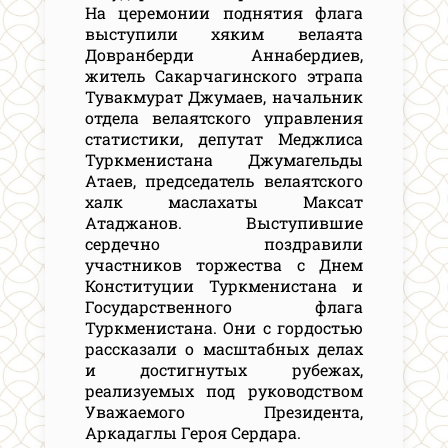
На церемонии поднятия флага
выступили хяким велаята
Довранберди Аннабердиев,
житель Сакарчагинского этрапа
Тувакмурат Джумаев, начальник
отдела велаятского управления
статистики, депутат Меджлиса
Туркменистана Джумагельды
Атаев, председатель велаятского
халк маслахаты Максат
Атаджанов. Выступившие
сердечно поздравили
участников торжества с Днем
Конституции Туркменистана и
Государственного флага
Туркменистана. Они с гордостью
рассказали о масштабных делах
и достигнутых рубежах,
реализуемых под руководством
Уважаемого Президента,
Аркадаглы Героя Сердара.