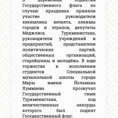
Государственного флага по
случаю праздника приняли
участие руководители
хякимлика велаята, хякимы
городов и этрапов, депутаты
Меджлиса Туркменистана,
руководители учреждений и
предприятий, представители
политических партий,
общественных организаций,
старейшины и молодёжь. В ходе
торжества в исполнении
студентов Специальной
музыкальной школы города
Мары имени Йоламана
Хуммаева прозвучал
Государственный гимн
Туркменистана, под
величественные аккорды
которого был поднят
Государственный флаг.