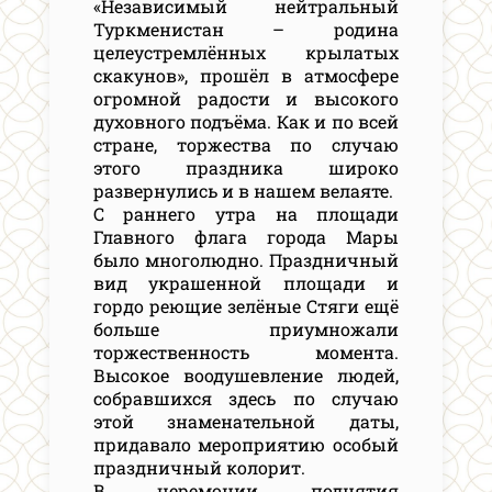
«Независимый нейтральный
Туркменистан – родина
целеустремлённых крылатых
скакунов», прошёл в атмосфере
огромной радости и высокого
духовного подъёма. Как и по всей
стране, торжества по случаю
этого праздника широко
развернулись и в нашем велаяте.
С раннего утра на площади
Главного флага города Мары
было многолюдно. Праздничный
вид украшенной площади и
гордо реющие зелёные Стяги ещё
больше приумножали
торжественность момента.
Высокое воодушевление людей,
собравшихся здесь по случаю
этой знаменательной даты,
придавало мероприятию особый
праздничный колорит.
В церемонии поднятия