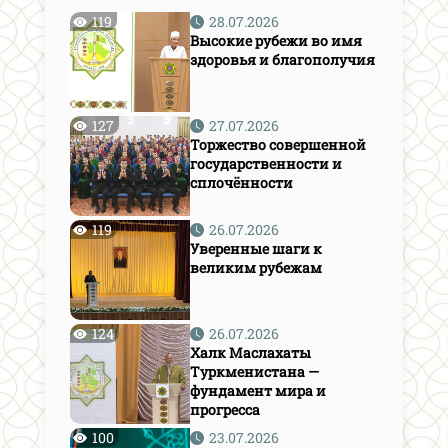
119
28.07.2026
Высокие рубежи во имя
здоровья и благополучия
127
27.07.2026
Торжество совершенной
государственности и
сплочённости
119
26.07.2026
Уверенные шаги к
великим рубежам
124
26.07.2026
Халк Маслахаты
Туркменистана —
фундамент мира и
прогресса
100
23.07.2026