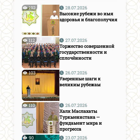
102
28.07.2026
Высокие рубежи во имя
здоровья и благополучия
112
27.07.2026
Торжество совершенной
государственности и
сплочённости
103
26.07.2026
Уверенные шаги к
великим рубежам
110
26.07.2026
Халк Маслахаты
Туркменистана —
фундамент мира и
прогресса
90
23.07.2026