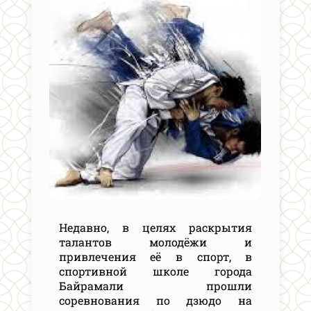
Недавно, в целях раскрытия
талантов молодёжи и
привлечения её в спорт, в
спортивной школе города
Байрамали прошли
соревнования по дзюдо на