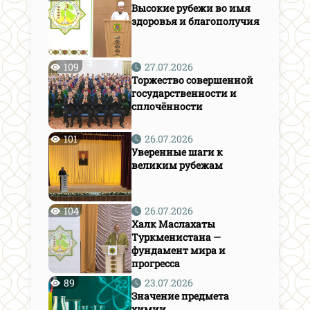
Высокие рубежи во имя
здоровья и благополучия
109
27.07.2026
Торжество совершенной
государственности и
сплочённости
101
26.07.2026
Уверенные шаги к
великим рубежам
104
26.07.2026
Халк Маслахаты
Туркменистана —
фундамент мира и
прогресса
89
23.07.2026
Значение предмета
химии