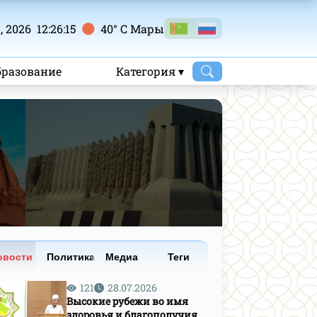
 2026 12:26:16
40° C Mары
бразование
Категория ▾
овости
Политика
Медиа
Теги
121
28.07.2026
Высокие рубежи во имя
здоровья и благополучия