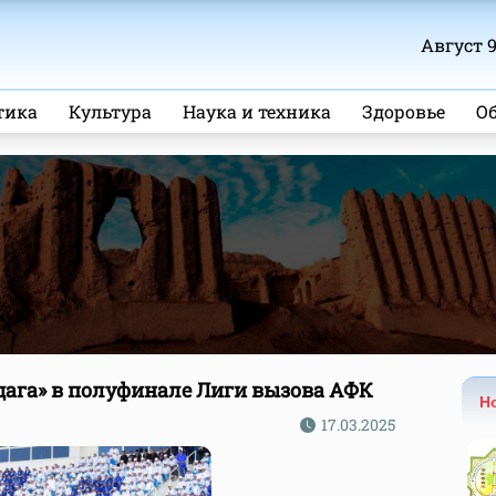
Август 9,
тика
Культура
Наука и техника
Здоровье
О
дага» в полуфинале Лиги вызова АФК
Н
17.03.2025