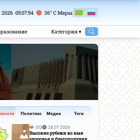
 2026 05:07:55
36° C Mары
бразование
Категория ▾
овости
Политика
Медиа
Теги
102
28.07.2026
Высокие рубежи во имя
здоровья и благополучия